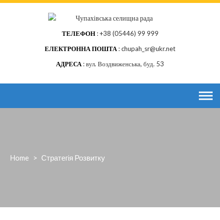
Skip
to
content
ТЕЛЕФОН
+38 (05446) 99 999
ЕЛЕКТРОННА ПОШТА
chupah_sr@ukr.net
АДРЕСА
вул. Воздвиженська, буд. 53
Home
>
Стратегія Розвитку