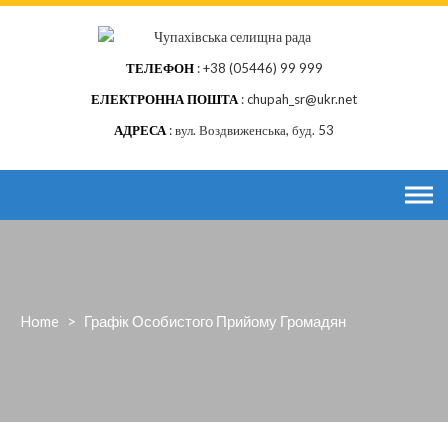
Skip
to
content
ТЕЛЕФОН
+38 (05446) 99 999
ЕЛЕКТРОННА ПОШТА
chupah_sr@ukr.net
АДРЕСА
вул. Воздвиженська, буд. 53
Home
>
Графік Особистого Прийому Громадян