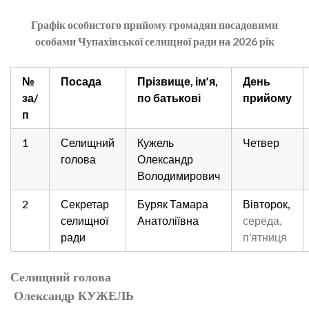
Графік особистого прийому громадян посадовими
особами Чупахівської селищної ради на 2026 рік
№
Посада
Прізвище, ім
’
я,
День
за/
по батькові
прийому
п
1
Селищний
Кужель
Четвер
голова
Олександр
Володимирович
2
Секретар
Буряк Тамара
Вівторок,
селищної
Анатоліївна
середа,
ради
п
’
ятниця
Селищний голова
Олександр КУЖЕЛЬ