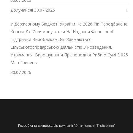
30.07.2026
Долучайся!
30.07.2026
У Державному Бюджеті України На 2026 Рік Передбачено
Кошти, Які Спрямовуються На Надання Фінансової
Підтримки Виробникам, Які Займаються
Сільськогосподарською Діяльністю З Розведення,
Утримання, Вирощування Прісноводної Риби У Сумі 3,025
Млн Гривень
30.07.2026
Розробка та супровід від компанії
"Оптимальні ІТ-рішення"