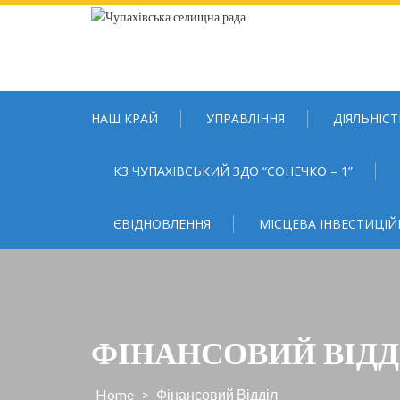
Skip
to
content
НАШ КРАЙ
УПРАВЛІННЯ
ДІЯЛЬНІСТ
КЗ ЧУПАХІВСЬКИЙ ЗДО “СОНЕЧКО – 1”
ЄВІДНОВЛЕННЯ
МІСЦЕВА ІНВЕСТИЦІЙ
ФІНАНСОВИЙ ВІДД
Home
>
Фінансовий Відділ