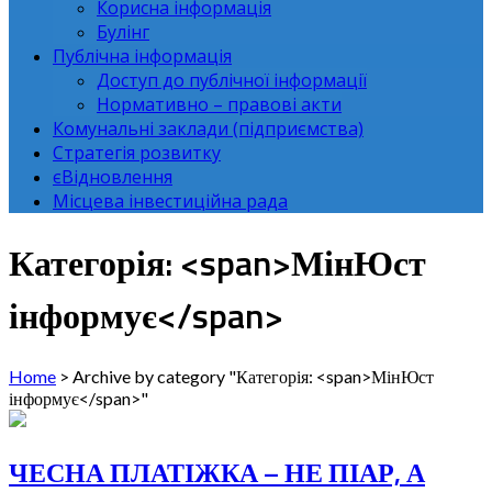
Корисна інформація
Булінг
Публічна інформація
Доступ до публічної інформації
Нормативно – правові акти
Комунальні заклади (підприємства)
Стратегія розвитку
єВідновлення
Місцева інвестиційна рада
Категорія: <span>МінЮст
інформує</span>
Home
>
Archive by category "Категорія: <span>МінЮст
інформує</span>"
ЧЕСНА ПЛАТІЖКА – НЕ ПІАР, А