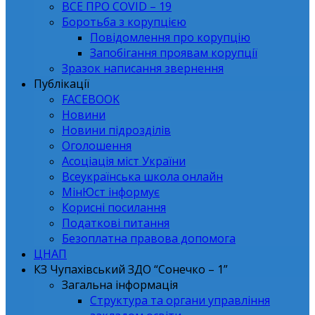
ВСЕ ПРО СОVID – 19
Боротьба з корупцією
Повідомлення про корупцію
Запобігання проявам корупції
Зразок написання звернення
Публікації
FACEBOOK
Новини
Новини підрозділів
Оголошення
Асоціація міст України
Всеукраїнська школа онлайн
МінЮст інформує
Корисні посилання
Податкові питання
Безоплатна правова допомога
ЦНАП
КЗ Чупахівський ЗДО “Сонечко – 1”
Загальна інформація
Структура та органи управління