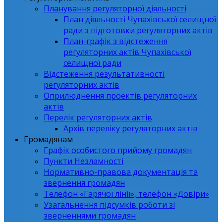
Планування регуляторної діяльності
План діяльності Чупахівської селищної
ради з підготовки регуляторних актів
План-графік з відстеження
регуляторних актів Чупахівської
селищної ради
Відстеження результативності
регуляторних актів
Оприлюднення проектів регуляторних
актів
Перелік регуляторних актів
Архів переліку регуляторних актів
Громадянам
Графік особистого прийому громадян
Пункти Незламності
Нормативно-правова документація та
звернення громадян
Телефон «Гарячої лінії», телефон «Довіри»
Узагальнення підсумків роботи зі
зверненнями громадян