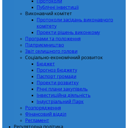
Протоколи
Публічні інвестиції
Виконавчий комітет
Протоколи засідань виконавчого
комітету
Проекти рішень виконкому
Програми та положення
Підприємництво
Звіт селищного голови
Соціально-економічний розвиток
Бюджет
Прогноз бюджету
Паспорт громади
Проекти розвитку
Річні плани закупівель
Інвестиційна діяльність
Індустріальний Парк
Розпорядження
Фінансовий відділ
Регламент
Регуляторна політика