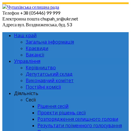
Skip
to
Телефон
+38 (05446) 99 999
content
Електронна пошта
chupah_sr@ukr.net
Адреса
вул. Воздвиженська, буд. 53
Наш край
Загальна інформація
Краєвиди
Вакансії
Управління
Керівництво
Депутатський склад
Виконавчий комітет
Постійні комісії
Діяльність
Сесії
Рішення сесій
Проекти рішень сесії
Розпорядження селищного голови
Результати поіменного голосування