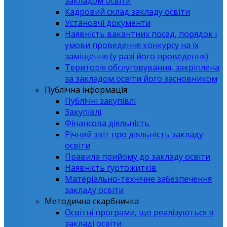
закладом освіти
Кадровий склад закладу освіти
Установчі документи
Наявність вакантних посад, порядок і
умови проведення конкурсу на їх
заміщення (у разі його проведення)
Територія обслуговування, закріплена
за закладом освіти його засновником
Публічна інформація
Публічні закупівлі
Закупівлі
Фінансова діяльність
Річний звіт про діяльність закладу
освіти
Правила прийому до закладу освіти
Наявність гуртожитків
Матеріально-технічне забезпечення
закладу освіти
Методична скарбничка
Освітні програми, що реалізуються в
закладі освіти