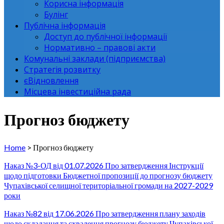
Корисна інформація
Булінг
Публічна інформація
Доступ до публічної інформації
Нормативно – правові акти
Комунальні заклади (підприємства)
Стратегія розвитку
єВідновлення
Місцева інвестиційна рада
Прогноз бюджету
Home
>
Прогноз бюджету
Наказ №3-ОД від 01.07.2026 Про затвердження Інструкції
щодо підготовки Бюджетної пропозиції до прогнозу бюджету
Чупахівської селищної територіальної громади на 2027-2029
роки
Наказ №82 від 17.06.2026 Про затвердження плану заходів
щодо складання та схвалення прогнозу бюджету Чупахівської