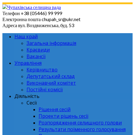
Skip
to
Телефон
+38 (05446) 99 999
content
Електронна пошта
chupah_sr@ukr.net
Адреса
вул. Воздвиженська, буд. 53
Наш край
Загальна інформація
Краєвиди
Вакансії
Управління
Керівництво
Депутатський склад
Виконавчий комітет
Постійні комісії
Діяльність
Сесії
Рішення сесій
Проекти рішень сесії
Розпорядження селищного голови
Результати поіменного голосування