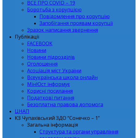
ВСЕ ПРО СОVID – 19
Боротьба з корупцією
Повідомлення про корупцію
Запобігання проявам корупції
Зразок написання звернення
Публікації
FACEBOOK
Новини
Новини підрозділів
Оголошення
Асоціація міст України
Всеукраїнська школа онлайн
МінЮст інформує
Корисні посилання
Податкові питання
Безоплатна правова допомога
ЦНАП
КЗ Чупахівський ЗДО “Сонечко – 1”
Загальна інформація
Структура та органи управління