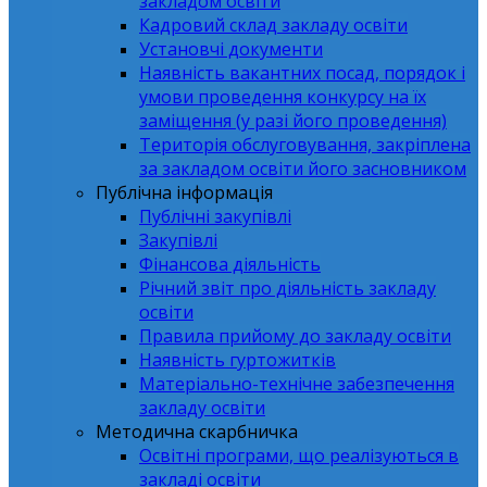
закладом освіти
Кадровий склад закладу освіти
Установчі документи
Наявність вакантних посад, порядок і
умови проведення конкурсу на їх
заміщення (у разі його проведення)
Територія обслуговування, закріплена
за закладом освіти його засновником
Публічна інформація
Публічні закупівлі
Закупівлі
Фінансова діяльність
Річний звіт про діяльність закладу
освіти
Правила прийому до закладу освіти
Наявність гуртожитків
Матеріально-технічне забезпечення
закладу освіти
Методична скарбничка
Освітні програми, що реалізуються в
закладі освіти