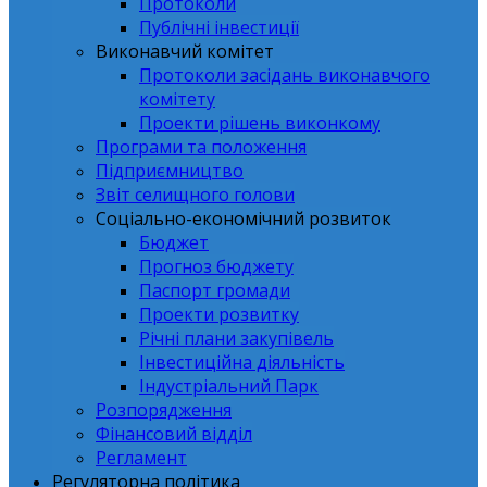
Протоколи
Публічні інвестиції
Виконавчий комітет
Протоколи засідань виконавчого
комітету
Проекти рішень виконкому
Програми та положення
Підприємництво
Звіт селищного голови
Соціально-економічний розвиток
Бюджет
Прогноз бюджету
Паспорт громади
Проекти розвитку
Річні плани закупівель
Інвестиційна діяльність
Індустріальний Парк
Розпорядження
Фінансовий відділ
Регламент
Регуляторна політика