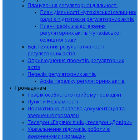
Планування регуляторної діяльності
План діяльності Чупахівської селищної
ради з підготовки регуляторних актів
План-графік з відстеження
регуляторних актів Чупахівської
селищної ради
Відстеження результативності
регуляторних актів
Оприлюднення проектів регуляторних
актів
Перелік регуляторних актів
Архів переліку регуляторних актів
Громадянам
Графік особистого прийому громадян
Пункти Незламності
Нормативно-правова документація та
звернення громадян
Телефон «Гарячої лінії», телефон «Довіри»
Узагальнення підсумків роботи зі
зверненнями громадян