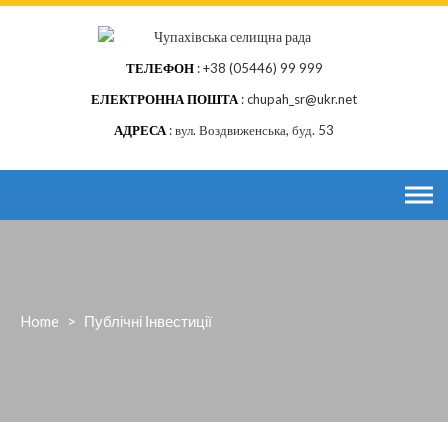
Skip
to
content
ТЕЛЕФОН
+38 (05446) 99 999
ЕЛЕКТРОННА ПОШТА
chupah_sr@ukr.net
АДРЕСА
вул. Воздвиженська, буд. 53
Home
>
Публічні Інвестиції