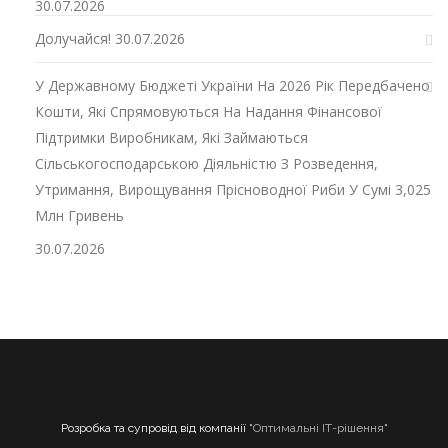
30.07.2026
Долучайся!
30.07.2026
У Державному Бюджеті України На 2026 Рік Передбачено
Кошти, Які Спрямовуються На Надання Фінансової
Підтримки Виробникам, Які Займаються
Сільськогосподарською Діяльністю З Розведення,
Утримання, Вирощування Прісноводної Риби У Сумі 3,025
Млн Гривень
30.07.2026
Розробка та супровід від компанії
"Оптимальні ІТ-рішення"