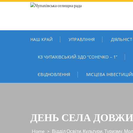
Skip
to
content
НАШ КРАЙ
УПРАВЛІННЯ
ДІЯЛЬНІСТ
КЗ ЧУПАХІВСЬКИЙ ЗДО “СОНЕЧКО – 1”
ЄВІДНОВЛЕННЯ
МІСЦЕВА ІНВЕСТИЦІЙ
ДЕНЬ СЕЛА ДОВЖИК .
Home
>
Відділ Освіти, Культури, Туризму, М