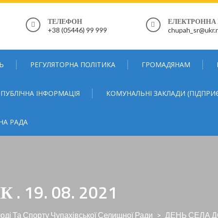
ТЕЛЕФОН
ЕЛЕКТРОННА
+38 (05446) 99 999
chupah_sr@ukr.
Ь
РЕГУЛЯТОРНА ПОЛІТИКА
ГРОМАДЯНАМ
ПУБЛІЧНА ІНФОРМАЦІЯ
КОМУНАЛЬНІ ЗАКЛАДИ (ПІДПРИ
НА РАДА
 19. 08. 2021
олоді Та Спорту Чупахівської Селищної Ради
>
ДЕНЬ СЕЛА ДОВ