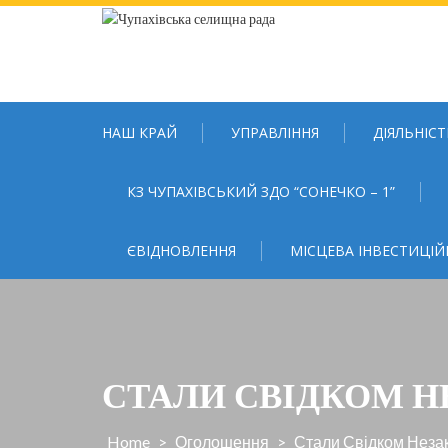
Skip
to
content
НАШ КРАЙ
УПРАВЛІННЯ
ДІЯЛЬНІСТ
КЗ ЧУПАХІВСЬКИЙ ЗДО “СОНЕЧКО – 1”
ЄВІДНОВЛЕННЯ
МІСЦЕВА ІНВЕСТИЦІЙ
СТАЛИ СВІДКОМ Н
Home
>
Оголошення
>
Стали Свідком Неза