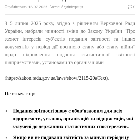
Опубліковано:
18.07.2025
Автор:
Адміністрація
0
З 5 липня 2025 року, згідно з рішенням Верховної Ради
України, набрали чинності зміни до Закону України “Про
захист інтересів суб’єктів подання звітності та інших
документів у період дії воєнного стану або стану війни”
щодо відновлення подання статистичної звітності
підприємствами, установами та організаціями
(
https://zakon.rada.gov.ua/laws/show/2115-20#Text
).
Це означає що:
Подання звітності знову є обов’язковим для всіх
підприємств, установ, організацій та підприємців, які
залучені до державних статистичних спостережень.
Якщо ви не подавали звітність за минулі періоди (у