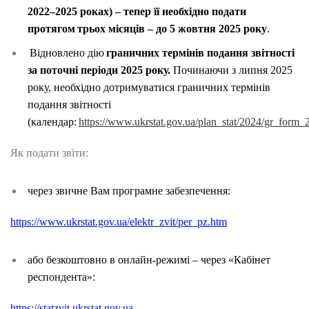
2022–2025 роках) – тепер її необхідно подати
протягом
трьох місяців – до 5 жовтня 2025 року
.
Відновлено дію
граничних термінів подання звітності
за поточні періоди 2025 року.
Починаючи з липня 2025
року, необхідно дотримуватися граничних термінів
подання звітності
(календар:
https://www.ukrstat.gov.ua/plan_stat/2024/gr_form_
Як подати звіти:
через звичне Вам програмне забезпечення:
https://www.ukrstat.gov.ua/elektr_zvit/per_pz.htm
або безкоштовно в онлайн-режимі – через «Кабінет
респондента»:
https://statzvit.ukrstat.gov.ua