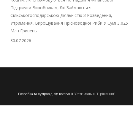
Підтримки Виробникам, Які Займаються
Сільськогосподарською Діяльністю З Розведення,
Утримання, Вирощування Прісноводної Риби У Сумі 3,025
Млн Гривень
30.07.2026
Розробка та супровід від компанії
"Оптимальні ІТ-рішення"