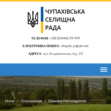
Skip
to
content
ТЕЛЕФОН
+38 (05446) 99 999
ЕЛЕКТРОННА ПОШТА
chupah_sr@ukr.net
АДРЕСА
вул. Воздвиженська, буд. 53
Home
>
Оголошення
>
Шановні Респонденти!