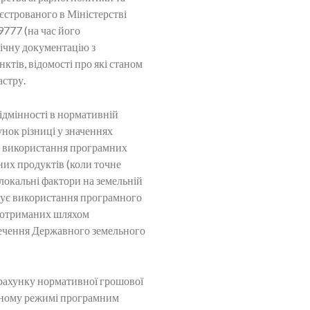
єстрованого в Міністерстві
9777 (на час його
нічну документацію з
ктів, відомості про які станом
астру.
відмінності в нормативній
унок різниці у значеннях
ез використання програмних
них продуктів (коли точне
 локальні фактори на земельній
печує використання програмного
а отриманих шляхом
ечення Державного земельного
зрахунку нормативної грошової
ичному режимі програмним