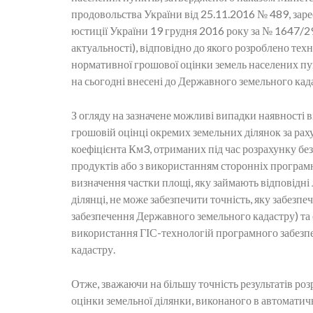
продовольства України від 25.11.2016 № 489, заре
юстиції України 19 грудня 2016 року за № 1647/2
актуальності), відповідно до якого розроблено тех
нормативної грошової оцінки земель населених пун
на сьогодні внесені до Державного земельного кад
З огляду на зазначене можливі випадки наявності 
грошовій оцінці окремих земельних ділянок за рах
коефіцієнта Км3, отриманих під час розрахунку б
продуктів або з використанням сторонніх програм
визначення частки площі, яку займають відповідні
ділянці, не може забезпечити точність, яку забез
забезпечення Державного земельного кадастру) т
використання ГІС-технологій програмного забезп
кадастру.
Отже, зважаючи на більшу точність результатів ро
оцінки земельної ділянки, виконаного в автомат