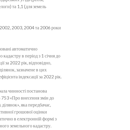
логи) та 1,1 (для земель
 2002, 2003, 2004 та 2006 роки
рмовані автоматично
адастру в період з 1 січня до
ії за 2022 рік, відповідно,
ілянок, зазначене в цих
фіцієнта індексації за 2022 рік.
рала чинності постанова
№ 753 «Про внесення змін до
ділянок», яка передбачає,
мативної грошової оцінки
атично в електронній формі з
ого земельного кадастру.