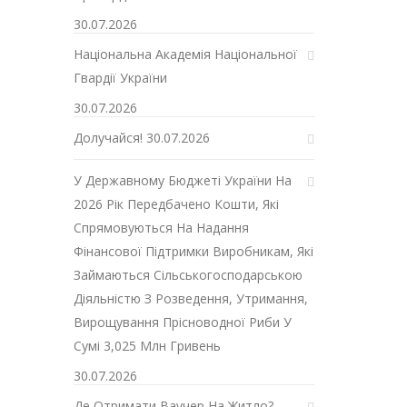
30.07.2026
Національна Академія Національної
Гвардії України
30.07.2026
Долучайся!
30.07.2026
У Державному Бюджеті України На
2026 Рік Передбачено Кошти, Які
Спрямовуються На Надання
Фінансової Підтримки Виробникам, Які
Займаються Сільськогосподарською
Діяльністю З Розведення, Утримання,
Вирощування Прісноводної Риби У
Сумі 3,025 Млн Гривень
30.07.2026
Де Отримати Ваучер На Житло?