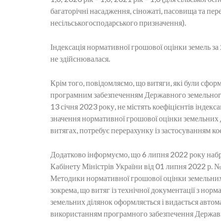
багаторічні насадження, сіножаті, пасовища та пере
несільськогосподарського призначення).
Індексація нормативної грошової оцінки земель за
не здійснювалася.
Крім того, повідомляємо, що витяги, які були сфо
програмним забезпеченням Державного земельного к
13 січня 2023 року, не містять коефіцієнтів індексац
значення нормативної грошової оцінки земельних д
витягах, потребує перерахунку із застосуванням кое
Додатково інформуємо, що 6 липня 2022 року наб
Кабінету Міністрів України від 01 липня 2022 р. 
Методики нормативної грошової оцінки земельних 
зокрема, що витяг із технічної документації з нор
земельних ділянок оформляється і видається автом
використанням програмного забезпечення Державн