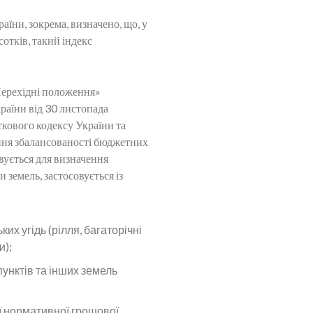
їни, зокрема, визначено, що, у
отків, такий індекс
Перехідні положення»
раїни від 30 листопада
кового кодексу України та
ння збалансованості бюджетних
вується для визначення
 земель, застосовується із
их угідь (рілля, багаторічні
и);
унктів та інших земель
ії нормативної грошової