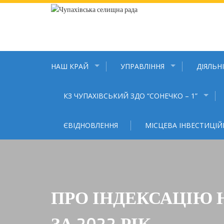
Skip
to
content
НАШ КРАЙ
УПРАВЛІННЯ
ДІЯЛЬН
КЗ ЧУПАХІВСЬКИЙ ЗДО “СОНЕЧКО – 1”
ЄВІДНОВЛЕННЯ
МІСЦЕВА ІНВЕСТИЦІЙ
ПРО ІНДЕКСАЦІЮ 
ЗА 2022 РІК