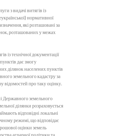
ги з видачі витягів із
сеукраїнської) нормативної
значення, які розташовані за
янок, розташованих у межах
в із технічної документації
пунктів дає змогу
них ділянок населених пунктів
вного земельного кадастру за
у відомостей про таку оцінку.
ні Державного земельного
мельної ділянки розраховується
займають відповідні локальні
ичному режимі, що відповідає
рошової оцінки земель
рства аграрної політики та