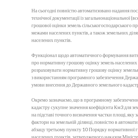
На сьогодні повністю автоматизовано надання послу
технічної документації із загальнонаціональної (в
грошової оцінки земель сільськогосподарського при
межами населених пунктів, а також земельних діл
населених пунктів.
Функціонал щодо автоматичного формування витягі
про нормативну грошову оцінку земель населених 
розраховувати нормативну грошову оцінку земель
з використанням програмного забезпечення Держа
умови внесення до Державного земельного кадастр
Окремо зазначаємо, що в програмному забезпечен
кадастру сукупне значення коефіцієнта Км3 для зе
на підставі точного визначення частки площі, яку 
фактори на земельній ділянці, повністю в автомат
абзацу третьому пункту 10 Порядку нормативної г
населених пунктів, затвердженого наказом Міністе