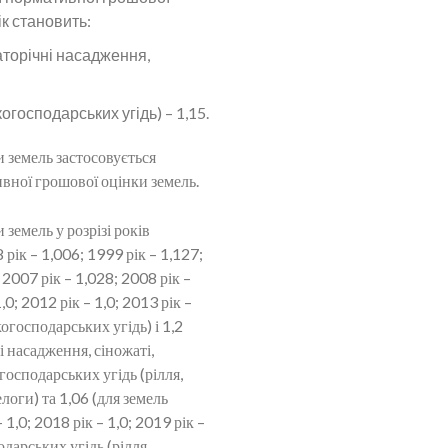
ік становить:
гаторічні насадження,
огосподарських угідь) – 1,15.
и земель застосовується
вної грошової оцінки земель.
земель у розрізі років
 рік – 1,006; 1999 рік – 1,127;
 2007 рік – 1,028; 2008 рік –
,0; 2012 рік – 1,0; 2013 рік –
когосподарських угідь) і 1,2
і насадження, сіножаті,
господарських угідь (рілля,
логи) та 1,06 (для земель
1,0; 2018 рік – 1,0; 2019 рік –
одарських угідь (рілля,