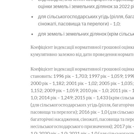
оцінки земель і земельних ділянок за 2022 р
для сільськогосподарських угідь (рілля, ба
сіножаті, пасовища та перелоги) – 1,0;
для земель і земельних ділянок (крім сільськ
Коефіцієнт індексації нормативної грошової оцінк
кумулятивно залежно від дати проведення нормати
Коефіцієнт індексації нормативної грошової оцінки 
становить: 1996 рік – 1,703; 1997 рік – 1,059; 1998
2000 рік – 1,182; 2001 рік – 1,02; 2005 рік – 1,035;
1,152; 2009 рік – 1,059; 2010 рік – 1,0; 2011 рік – 1
1,0; 2014 рік – 1,249; 2015 рік – 1,433 (крім сільсь
(для сільськогосподарських угідь (рілля, багаторічн
пасовища та перелоги); 2016 рік – 1,0 (для сільсько
багаторічні насадження, сіножаті, пасовища та пере
несільськогосподарського призначення); 2017 рік – 
1,0; 2020 рік – 1,0; 2021 рік – 1,0 (для сільськогосп