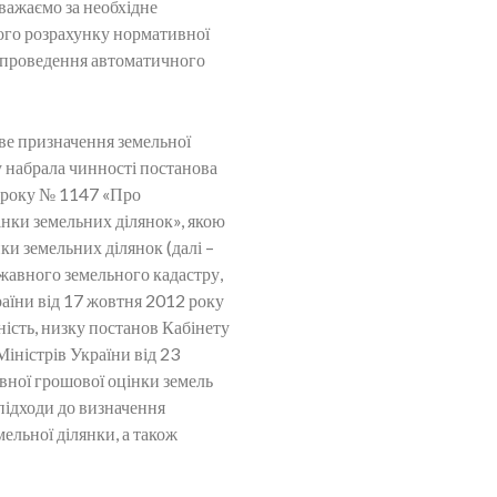
важаємо за необхідне
ного розрахунку нормативної
і проведення автоматичного
ове призначення земельної
у набрала чинності постанова
1 року № 1147 «Про
нки земельних ділянок», якою
и земельних ділянок (далі –
жавного земельного кадастру,
аїни від 17 жовтня 2012 року
ість, низку постанов Кабінету
Міністрів України від 23
ної грошової оцінки земель
підходи до визначення
мельної ділянки, а також