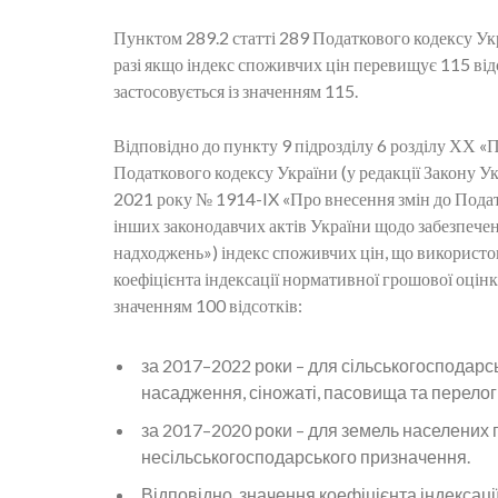
Пунктом 289.2 статті 289 Податкового кодексу Укра
разі якщо індекс споживчих цін перевищує 115 відс
застосовується із значенням 115.
Відповідно до пункту 9 підрозділу 6 розділу ХХ «
Податкового кодексу України (у редакції Закону Ук
2021 року № 1914-IX «Про внесення змін до Подат
інших законодавчих актів України щодо забезпече
надходжень») індекс споживчих цін, що використо
коефіцієнта індексації нормативної грошової оцінки
значенням 100 відсотків:
за 2017–2022 роки – для сільськогосподарськ
насадження, сіножаті, пасовища та перелог
за 2017–2020 роки – для земель населених п
несільськогосподарського призначення.
Відповідно, значення коефіцієнта індексац