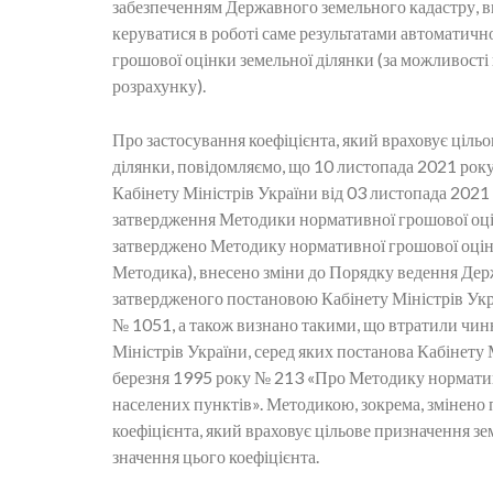
забезпеченням Державного земельного кадастру, в
керуватися в роботі саме результатами автоматич
грошової оцінки земельної ділянки (за можливост
розрахунку).
Про застосування коефіцієнта, який враховує ціль
ділянки, повідомляємо, що 10 листопада 2021 рок
Кабінету Міністрів України від 03 листопада 202
затвердження Методики нормативної грошової оці
затверджено Методику нормативної грошової оцінк
Методика), внесено зміни до Порядку ведення Дер
затвердженого постановою Кабінету Міністрів Укр
№ 1051, а також визнано такими, що втратили чинн
Міністрів України, серед яких постанова Кабінету 
березня 1995 року № 213 «Про Методику норматив
населених пунктів». Методикою, зокрема, змінено 
коефіцієнта, який враховує цільове призначення зе
значення цього коефіцієнта.