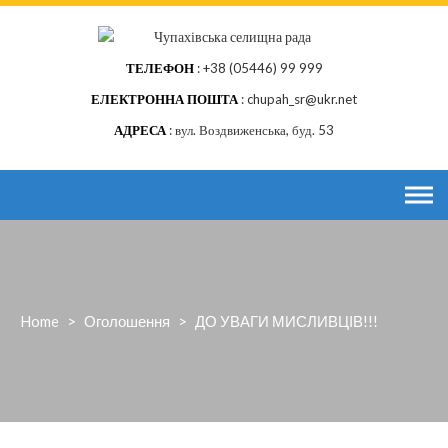
Skip
to
content
ТЕЛЕФОН
+38 (05446) 99 999
ЕЛЕКТРОННА ПОШТА
chupah_sr@ukr.net
АДРЕСА
вул. Воздвиженська, буд. 53
Home
>
Оголошення
>
ДО УВАГИ МИСЛИВЦІВ!!!