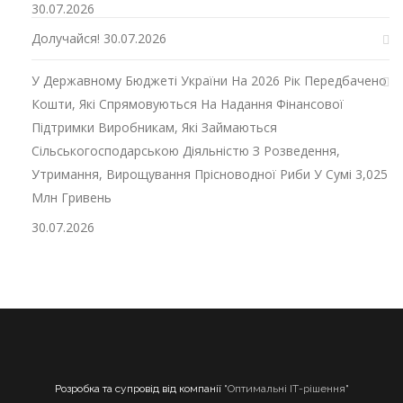
30.07.2026
Долучайся!
30.07.2026
У Державному Бюджеті України На 2026 Рік Передбачено
Кошти, Які Спрямовуються На Надання Фінансової
Підтримки Виробникам, Які Займаються
Сільськогосподарською Діяльністю З Розведення,
Утримання, Вирощування Прісноводної Риби У Сумі 3,025
Млн Гривень
30.07.2026
Розробка та супровід від компанії
"Оптимальні ІТ-рішення"