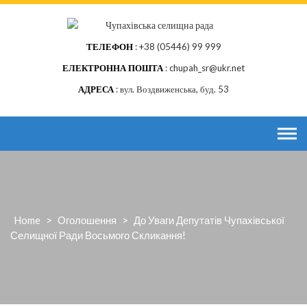
Skip
to
content
ТЕЛЕФОН
+38 (05446) 99 999
ЕЛЕКТРОННА ПОШТА
chupah_sr@ukr.net
АДРЕСА
вул. Воздвиженська, буд. 53
Home
>
Оголошення
>
До Уваги Депутатів Чупахівської
Селищної Ради Восьмого Скликання!