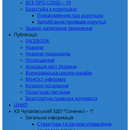
ВСЕ ПРО СОVID – 19
Боротьба з корупцією
Повідомлення про корупцію
Запобігання проявам корупції
Зразок написання звернення
Публікації
FACEBOOK
Новини
Новини підрозділів
Оголошення
Асоціація міст України
Всеукраїнська школа онлайн
МінЮст інформує
Корисні посилання
Податкові питання
Безоплатна правова допомога
ЦНАП
КЗ Чупахівський ЗДО “Сонечко – 1”
Загальна інформація
Структура та органи управління