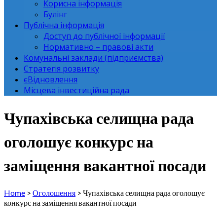
Корисна інформація
Булінг
Публічна інформація
Доступ до публічної інформації
Нормативно – правові акти
Комунальні заклади (підприємства)
Стратегія розвитку
єВідновлення
Місцева інвестиційна рада
Чупахівська селищна рада
оголошує конкурс на
заміщення вакантної посади
Home
>
Оголошення
>
Чупахівська селищна рада оголошує
конкурс на заміщення вакантної посади