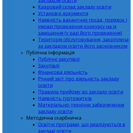
закладом освіти
Кадровий склад закладу освіти
Установчі документи
Наявність вакантних посад, порядок і
умови проведення конкурсу на їх
заміщення (у разі його проведення)
Територія обслуговування, закріплена
за закладом освіти його засновником
Публічна інформація
Публічні закупівлі
Закупівлі
Фінансова діяльність
Річний звіт про діяльність закладу
освіти
Правила прийому до закладу освіти
Наявність гуртожитків
Матеріально-технічне забезпечення
закладу освіти
Методична скарбничка
Освітні програми, що реалізуються в
закладі освіти