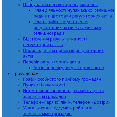
Планування регуляторної діяльності
План діяльності Чупахівської селищної
ради з підготовки регуляторних актів
План-графік з відстеження
регуляторних актів Чупахівської
селищної ради
Відстеження результативності
регуляторних актів
Оприлюднення проектів регуляторних
актів
Перелік регуляторних актів
Архів переліку регуляторних актів
Громадянам
Графік особистого прийому громадян
Пункти Незламності
Нормативно-правова документація та
звернення громадян
Телефон «Гарячої лінії», телефон «Довіри»
Узагальнення підсумків роботи зі
зверненнями громадян