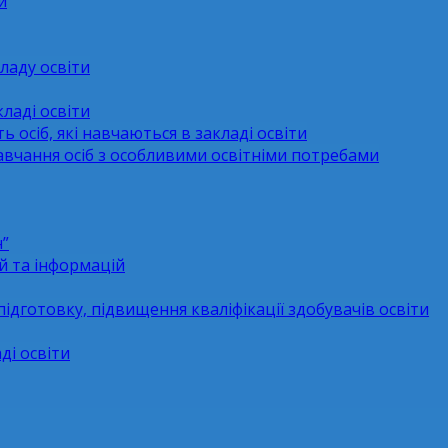
и
ладу освіти
ладі освіти
ь осіб, які навчаються в закладі освіти
навчання осіб з особливими освітніми потребами
н”
й та інформацій
підготовку, підвищення кваліфікації здобувачів освіти
ді освіти