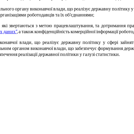
ного органу виконавчої влади, що реалізує державну політику у с
організаціями роботодавців та їх об’єднаннями;
н, які звертаються з метою працевлаштування, та дотримання пр
х даних”
, а також конфіденційність комерційної інформації робото
онавчої влади, що реалізує державну політику у сфері зайнято
ьним органом виконавчої влади, що забезпечує формування державн
печення реалізації державної політики у галузі статистики.