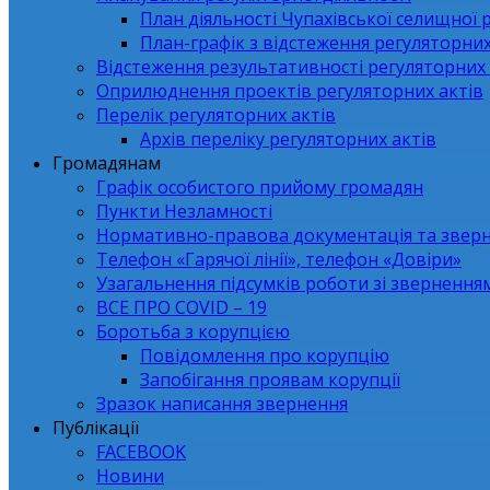
План діяльності Чупахівської селищної 
План-графік з відстеження регуляторних
Відстеження результативності регуляторних 
Оприлюднення проектів регуляторних актів
Перелік регуляторних актів
Архів переліку регуляторних актів
Громадянам
Графік особистого прийому громадян
Пункти Незламності
Нормативно-правова документація та звер
Телефон «Гарячої лінії», телефон «Довіри»
Узагальнення підсумків роботи зі зверненн
ВСЕ ПРО СОVID – 19
Боротьба з корупцією
Повідомлення про корупцію
Запобігання проявам корупції
Зразок написання звернення
Публікації
FACEBOOK
Новини