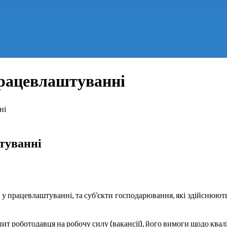
працевлаштуванні
ні
туванні
а у працевлаштуванні, та суб’єкти господарювання, які здійснюю
 роботодавця на робочу силу (вакансії), його вимоги щодо кваліфі