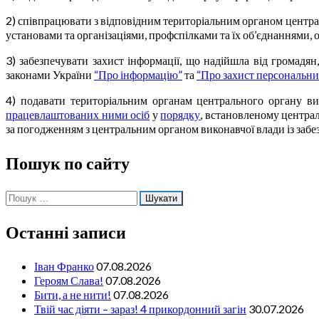
2) співпрацювати з відповідним територіальним органом централь
установами та організаціями, профспілками та їх об’єднаннями, 
3) забезпечувати захист інформації, що надійшла від громадя
законами України
“Про інформацію”
та
“Про захист персональни
4) подавати територіальним органам центрального органу вик
працевлаштованих ними осіб
у
порядку
, встановленому централ
за погодженням з центральним органом виконавчої влади із забез
Пошук по сайту
Пошук:
Останні записи
Іван Франко
07.08.2026
Героям Слава!
07.08.2026
Бити, а не нити!
07.08.2026
Твій час діяти – зараз! 4 прикордонний загін
30.07.2026