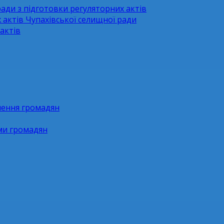
ради з підготовки регуляторних актів
 актів Чупахівської селищної ради
актів
нення громадян
ями громадян