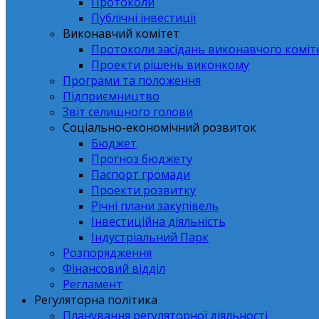
Протоколи
Публічні інвестиції
Виконавчий комітет
Протоколи засідань виконавчого коміт
Проекти рішень виконкому
Програми та положення
Підприємництво
Звіт селищного голови
Соціально-економічний розвиток
Бюджет
Прогноз бюджету
Паспорт громади
Проекти розвитку
Річні плани закупівель
Інвестиційна діяльність
Індустріальний Парк
Розпорядження
Фінансовий відділ
Регламент
Регуляторна політика
Планування регуляторної діяльності