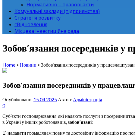
Нормативно – правові акти
Комунальні заклади (підприємства)
Стратегія розвитку
єВідновлення
Місцева інвестиційна рада
Зобов’язання посередників у 
Home
>
Новини
>
Зобов’язання посередників у працевлаштуван
Зобов’язання посередників у працевлаш
Опубліковано:
15.04.2025
Автор:
Адміністрація
0
Суб’єкти господарювання, які надають послуги з посередництв
в Україні у інших роботодавців,
зобов’язані
:
1) надавати громадянам повну та достовірну інформацію про попит