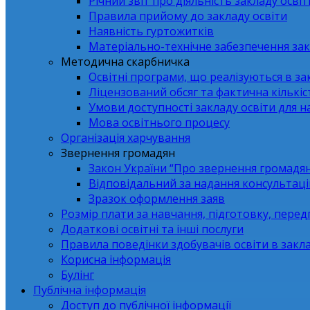
Річний звіт про діяльність закладу освіт
Правила прийому до закладу освіти
Наявність гуртожитків
Матеріально-технічне забезпечення зак
Методична скарбничка
Освітні програми, що реалізуються в зак
Ліцензований обсяг та фактична кількіст
Умови доступності закладу освіти для 
Мова освітнього процесу
Організація харчування
Звернення громадян
Закон України “Про звернення громадя
Відповідальний за надання консультаці
Зразок оформлення заяв
Розмір плати за навчання, підготовку, перед
Додаткові освітні та інші послуги
Правила поведінки здобувачів освіти в закла
Корисна інформація
Булінг
Публічна інформація
Доступ до публічної інформації