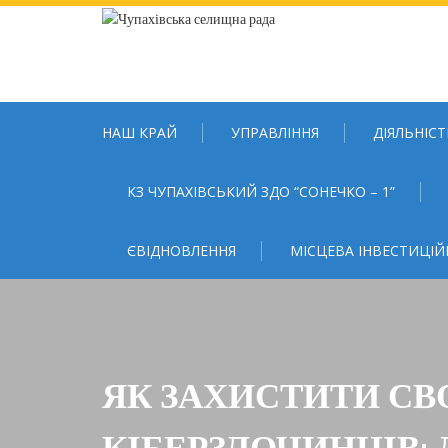
Skip
to
content
НАШ КРАЙ
УПРАВЛІННЯ
ДІЯЛЬНІСТ
КЗ ЧУПАХІВСЬКИЙ ЗДО “СОНЕЧКО – 1”
ЄВІДНОВЛЕННЯ
МІСЦЕВА ІНВЕСТИЦІЙ
ЯК ЗАХИСТИТИ СВО
КІБЕРЗЛОЧИНЦІВ: