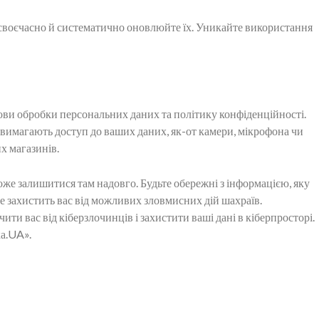
своєчасно й систематично оновлюйте їх. Уникайте використання
ви обробки персональних даних та політику конфіденційності.
 вимагають доступ до ваших даних, як-от камери, мікрофона чи
х магазинів.
може залишитися там надовго. Будьте обережні з інформацією, яку
Це захистить вас від можливих зловмисних дій шахраїв.
и вас від кіберзлочинців і захистити ваші дані в кіберпросторі.
ка.UA».