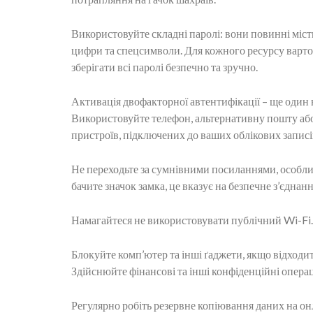
Використовуйте складні паролі: вони повинні міст
цифри та спецсимволи. Для кожного ресурсу варто
зберігати всі паролі безпечно та зручно.
Активація двофакторної автентифікації – ще один 
Використовуйте телефон, альтернативну пошту або 
пристроїв, підключених до ваших облікових записів
Не переходьте за сумнівними посиланнями, особли
бачите значок замка, це вказує на безпечне з’єднанн
Намагайтеся не використовувати публічний Wi-Fi. 
Блокуйте комп’ютер та інші ґаджети, якщо відходит
Здійснюйте фінансові та інші конфіденційні операці
Регулярно робіть резервне копіювання даних на онл