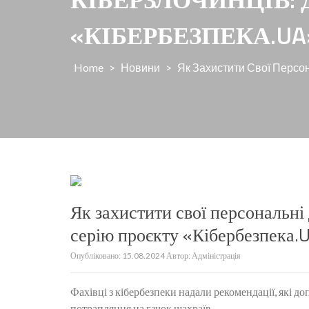
«КІБЕРБЕЗПЕКА.UA
Home
>
Новини
>
Як Захистити Свої Персон
Як захистити свої персональні 
серію проєкту «Кібербезпека.
Опубліковано:
15.08.2024
Автор:
Адміністрація
Фахівці з кібербезпеки надали рекомендації, які д
потрапляння на гачок шахраїв.