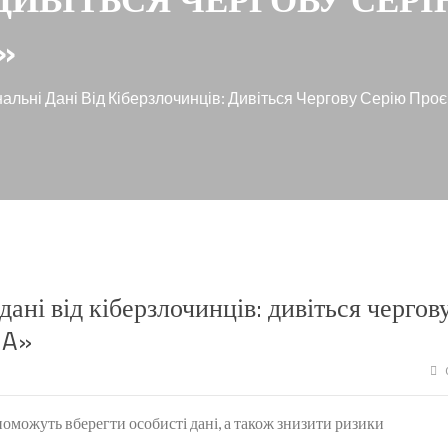
»
альні Дані Від Кіберзлочинців: Дивіться Чергову Серію Про
дані від кіберзлочинців: дивіться чергов
UA»
опоможуть вберегти особисті дані, а також знизити ризики