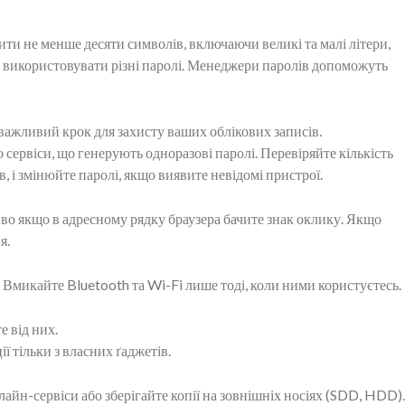
ити не менше десяти символів, включаючи великі та малі літери,
 використовувати різні паролі. Менеджери паролів допоможуть
важливий крок для захисту ваших облікових записів.
сервіси, що генерують одноразові паролі. Перевіряйте кількість
, і змінюйте паролі, якщо виявите невідомі пристрої.
во якщо в адресному рядку браузера бачите знак оклику. Якщо
я.
Вмикайте Bluetooth та Wi-Fi лише тоді, коли ними користуєтесь.
е від них.
ї тільки з власних ґаджетів.
айн-сервіси або зберігайте копії на зовнішніх носіях (SDD, HDD).