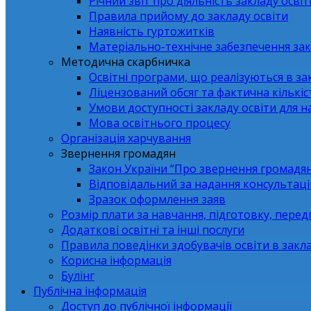
Річний звіт про діяльність закладу освіт
Правила прийому до закладу освіти
Наявність гуртожитків
Матеріально-технічне забезпечення зак
Методична скарбничка
Освітні програми, що реалізуються в зак
Ліцензований обсяг та фактична кількіст
Умови доступності закладу освіти для 
Мова освітнього процесу
Організація харчування
Звернення громадян
Закон України “Про звернення громадя
Відповідальний за надання консультаці
Зразок оформлення заяв
Розмір плати за навчання, підготовку, перед
Додаткові освітні та інші послуги
Правила поведінки здобувачів освіти в закла
Корисна інформація
Булінг
Публічна інформація
Доступ до публічної інформації