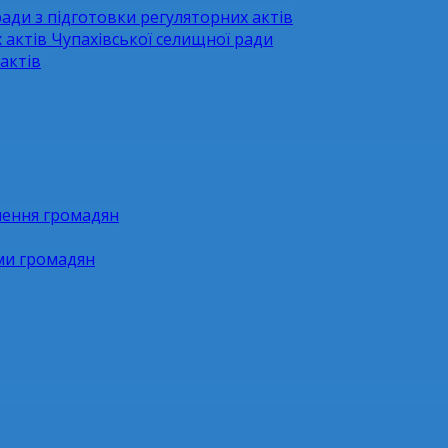
ради з підготовки регуляторних актів
 актів Чупахівської селищної ради
актів
нення громадян
ями громадян