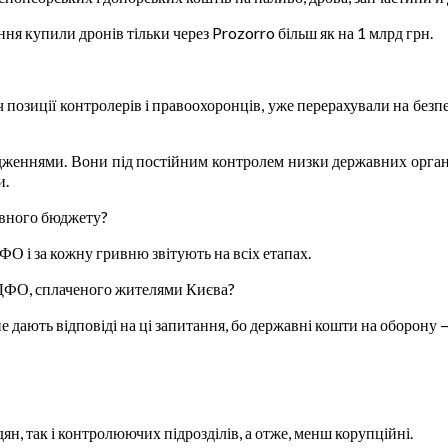
ня купили дронів тільки через Prozorro більш як на 1 млрд грн.
ч позиції контролерів і правоохоронців, уже перерахували на бе
вердженнями. Вони під постійним контролем низки державних орган
и.
авного бюджету?
О і за кожну гривню звітують на всіх етапах.
ПДФО, сплаченого жителями Києва?
не дають відповіді на ці запитання, бо державні кошти на оборону 
дян, так і контролюючих підрозділів, а отже, менш корупційні.