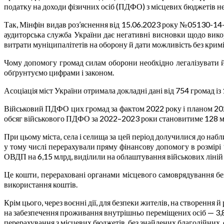
податку на доходи фізичних осіб (ПДФО) з місцевих бюджетів н
Так, Мінфін видав роз’яснення від 15.06.2023 року №05130-14
аудиторська служба України дає негативні висновки щодо вико
витрати муніципалітетів на оборону й дати можливість без крим
Чому допомогу громад силам оборони необхідно легалізувати 
обґрунтуємо цифрами і законом.
Асоціація міст України отримала докладні дані від 754 громад із
Військовий ПДФО цих громад за фактом 2022 року і планом 202
обсяг військового ПДФО за 2022–2023 роки становитиме 128 м
При цьому міста, села і селища за цей період долучилися до на
у тому числі перерахували пряму фінансову допомогу в розмірі 
ОВДП на 6,15 млрд, виділили на облаштування військових ліній 
Це кошти, перераховані органами місцевого самоврядування бе
використання коштів.
Крім цього, через воєнні дії, для безпеки жителів, на створенн
на забезпечення проживання внутрішньо переміщених осіб — 3,83
перерахування з місцевих бюджетів, без знайдених благодійних, 