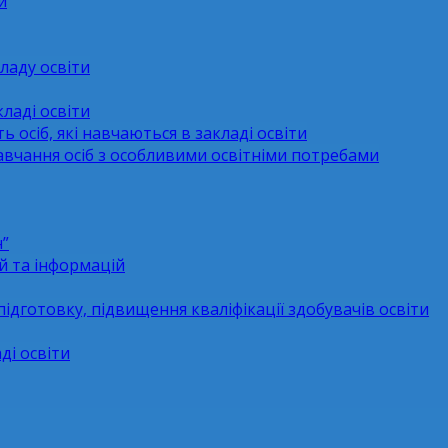
и
ладу освіти
ладі освіти
ь осіб, які навчаються в закладі освіти
навчання осіб з особливими освітніми потребами
н”
й та інформацій
підготовку, підвищення кваліфікації здобувачів освіти
ді освіти