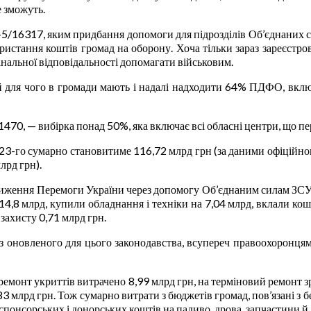
е зможуть.
-5/16317, яким придбання допомоги для підрозділів Об’єднаних с
ристання коштів громад на оборону. Хоча тільки зараз зареєстро
інальної відповідальності допомагати військовим.
й для чого в громади мають і надалі надходити 64% ПДФО, вклю
 1470, — вибірка понад 50%, яка включає всі обласні центри, що п
3-го сумарно становитиме 116,72 млрд грн (за даними офіційно
лрд грн).
ближення Перемоги України через допомогу Об’єднаним силам ЗСУ,
14,8 млрд, купили обладнання і техніки на 7,04 млрд, вклали ко
захисту 0,71 млрд грн.
з оновленого для цього законодавства, всупереч правоохоронцям,
я й ремонт укриттів витрачено 8,99 млрд грн, на терміновий ремонт
 млрд грн. Тож сумарно витрати з бюджетів громад, пов’язані з бе
спонсорських і донорських коштів на паливо, дрова, запчастини й