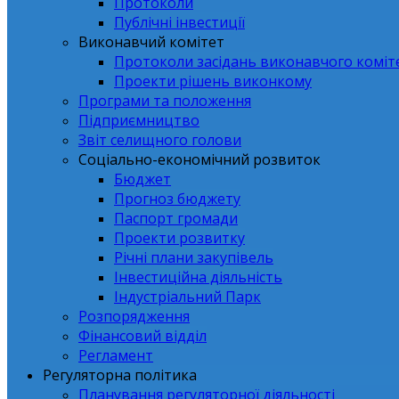
Протоколи
Публічні інвестиції
Виконавчий комітет
Протоколи засідань виконавчого коміт
Проекти рішень виконкому
Програми та положення
Підприємництво
Звіт селищного голови
Соціально-економічний розвиток
Бюджет
Прогноз бюджету
Паспорт громади
Проекти розвитку
Річні плани закупівель
Інвестиційна діяльність
Індустріальний Парк
Розпорядження
Фінансовий відділ
Регламент
Регуляторна політика
Планування регуляторної діяльності