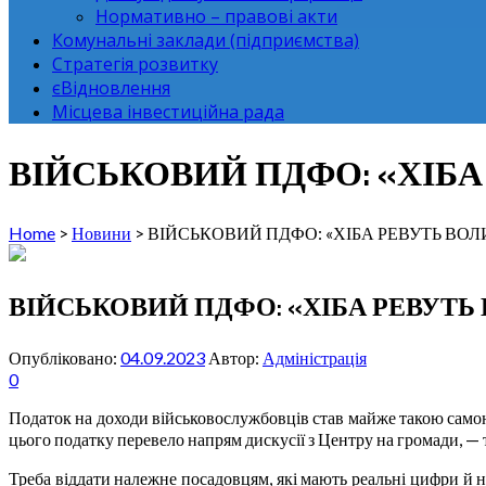
Нормативно – правові акти
Комунальні заклади (підприємства)
Стратегія розвитку
єВідновлення
Місцева інвестиційна рада
ВІЙСЬКОВИЙ ПДФО: «ХІБА 
Home
>
Новини
>
ВІЙСЬКОВИЙ ПДФО: «ХІБА РЕВУТЬ ВОЛИ
ВІЙСЬКОВИЙ ПДФО: «ХІБА РЕВУТЬ 
Опубліковано:
04.09.2023
Автор:
Адміністрація
0
Податок на доходи військовослужбовців став майже такою самою
цього податку перевело напрям дискусії з Центру на громади, —
Треба віддати належне посадовцям, які мають реальні цифри й н