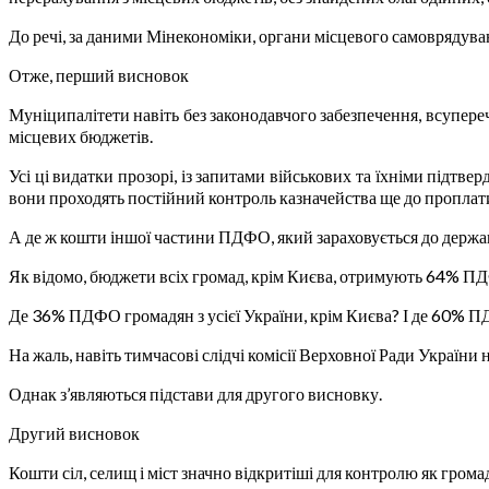
До речі, за даними Мінекономіки, органи місцевого самоврядуван
Отже, перший висновок
Муніципалітети навіть без законодавчого забезпечення, всупере
місцевих бюджетів.
Усі ці видатки прозорі, із запитами військових та їхніми підт
вони проходять постійний контроль казначейства ще до проплат
А де ж кошти іншої частини ПДФО, який зараховується до держ
Як відомо, бюджети всіх громад, крім Києва, отримують 64% ПДФ
Де 36% ПДФО громадян з усієї України, крім Києва? І де 60% 
На жаль, навіть тимчасові слідчі комісії Верховної Ради України 
Однак з’являються підстави для другого висновку.
Другий висновок
Кошти сіл, селищ і міст значно відкритіші для контролю як грома