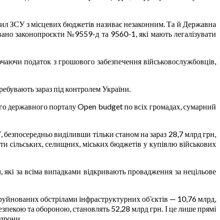
ил ЗСУ з місцевих бюджетів називає незаконним. Та й Державна
вано законопроєкти №9559-д та 9560-1, які мають легалізувати
чаючи податок з грошового забезпечення військовослужбовців,
еребувають зараз під контролем України.
го державного порталу Open budget по всіх громадах, сумарний
 безпосередньо виділивши тільки станом на зараз 28,7 млрд грн,
шти сільських, селищних, міських бюджетів у купівлю військових
 які за всіма випадками відкривають провадження за нецільове
 зруйнованих обстрілами інфраструктурних об’єктів — 10,76 млрд,
зпекою та обороною, становлять 52,28 млрд грн. І це лише прямі
 дрони.