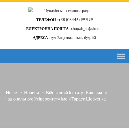
Skip
to
content
ТЕЛЕФОН
+38 (05446) 99 999
ЕЛЕКТРОННА ПОШТА
chupah_sr@ukr.net
АДРЕСА
вул. Воздвиженська, буд. 53
Home
>
Новини
>
Військовий Інститут Київського
Національного Університету Імені Тараса Шевченка