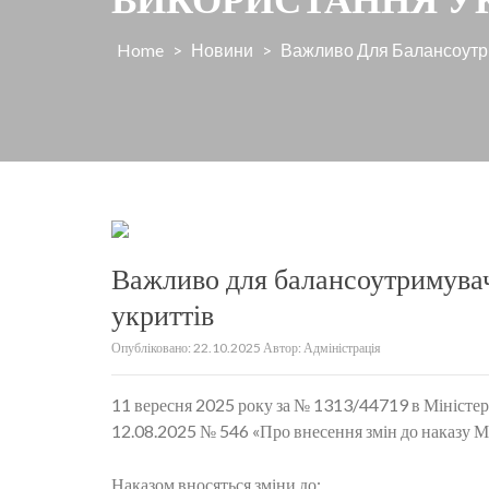
Home
>
Новини
>
Важливо Для Балансоутри
Важливо для балансоутримувач
укриттів
Опубліковано:
22.10.2025
Автор:
Адміністрація
11 вересня 2025 року за № 1313/44719 в Міністер
12.08.2025 № 546 «Про внесення змін до наказу М
Наказом вносяться зміни до: