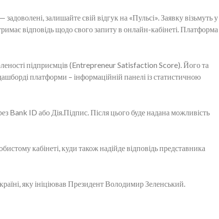
 задоволені, залишайте свій відгук на «Пульсі». Заявку візьмуть у
римає відповідь щодо свого запиту в онлайн-кабінеті. Платформа
леності підприємців (Entrepreneur Satisfaction Score). Його та
 дашборді платформи – інформаційній панелі із статистичною
ез Bank ID або Дія.Підпис. Після цього буде надана можливість
обистому кабінеті, куди також надійде відповідь представника
країні, яку ініціював Президент Володимир Зеленський.