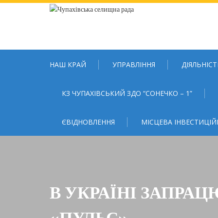
Skip
to
content
НАШ КРАЙ
УПРАВЛІННЯ
ДІЯЛЬНІСТ
КЗ ЧУПАХІВСЬКИЙ ЗДО “СОНЕЧКО – 1”
ЄВІДНОВЛЕННЯ
МІСЦЕВА ІНВЕСТИЦІЙ
В УКРАЇНІ ЗАПРА
«ПУЛЬС»