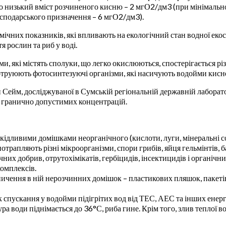
о низький вміст розчиненого кисню – 2 мгО2/дм3 (при мінімальн
сподарського призначення – 6 мгО2/дм3).
мічних показників, які впливають на екологічний стан водної ек
 рослин та риб у воді.
, які містять сполуки, що легко окислюються, спостерігається р
 отруюють фотосинтезуючі організми, які насичують водойми кисн
ки Сейм, досліджуваної в Сумській регіональній державній лабо
ід гранично допустимих концентрацій.
кідливими домішками неорганічного (кислоти, луги, мінеральні со
потрапляють різні мікроорганізми, спори грибів, яйця гельмінтів, 
их добрив, отрутохімікатів, гербіцидів, інсектицидів і органічних
комплексів.
пичення в ній нерозчинних домішок – пластикових пляшок, пакетів
 спускання у водойми підігрітих вод від ТЕС, АЕС та інших енерге
а води піднімається до 36°С, риба гине. Крім того, злив теплої 