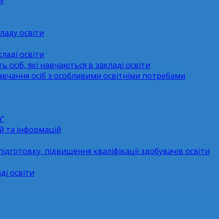
и
ладу освіти
ладі освіти
ь осіб, які навчаються в закладі освіти
навчання осіб з особливими освітніми потребами
н”
й та інформацій
підготовку, підвищення кваліфікації здобувачів освіти
ді освіти