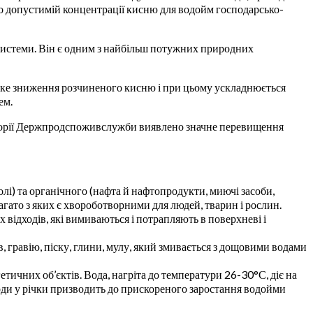
о допустимій концентрації кисню для водойм господарсько-
осистеми. Він є одним з найбільш потужних природних
ізке зниження розчиненого кисню і при цьому ускладнюється
ем.
раторії Держпродспоживслужби виявлено значне перевищення
лі) та органічного (нафта й нафтопродукти, миючі засоби,
багато з яких є хвороботворними для людей, тварин і рослин.
 відходів, які вимиваються і потрапляють в поверхневі і
, гравію, піску, глини, мулу, який змивається з дощовими водами
тичних об’єктів. Вода, нагріта до температури 26-30°С, діє на
води у річки призводить до прискореного заростання водойми