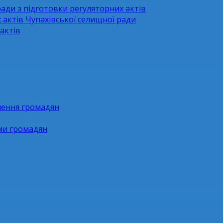
ради з підготовки регуляторних актів
 актів Чупахівської селищної ради
актів
нення громадян
ями громадян