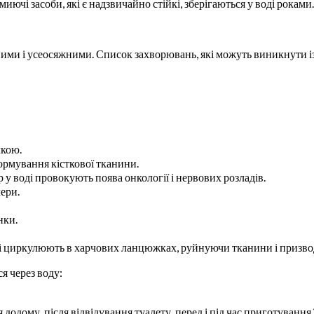
ючі засоби, які є надзвичайно стійкі, зберігаються у воді роками.
ими і усеосяжними. Список захворювань, які можуть виникнути із
чкою.
рмування кісткової тканини.
 у воді провокують поява онкології і нервових розладів.
лери.
нки.
 і циркулюють в харчових ланцюжках, руйнуючи тканини і призвод
я через воду:
одому, після відвідування туалету, перед і під час приготування ї