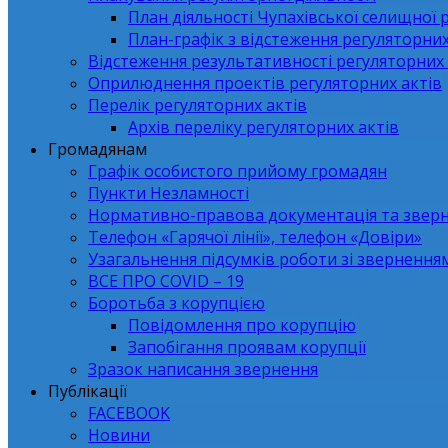
План діяльності Чупахівської селищної 
План-графік з відстеження регуляторних
Відстеження результативності регуляторних 
Оприлюднення проектів регуляторних актів
Перелік регуляторних актів
Архів переліку регуляторних актів
Громадянам
Графік особистого прийому громадян
Пункти Незламності
Нормативно-правова документація та звер
Телефон «Гарячої лінії», телефон «Довіри»
Узагальнення підсумків роботи зі зверненн
ВСЕ ПРО СОVID – 19
Боротьба з корупцією
Повідомлення про корупцію
Запобігання проявам корупції
Зразок написання звернення
Публікації
FACEBOOK
Новини