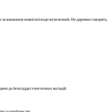
-за вживання неякісної води величезний. Не даремно говорять,
ячи до безпліддя і генетичних мутацій.
жі та прийому їжі.