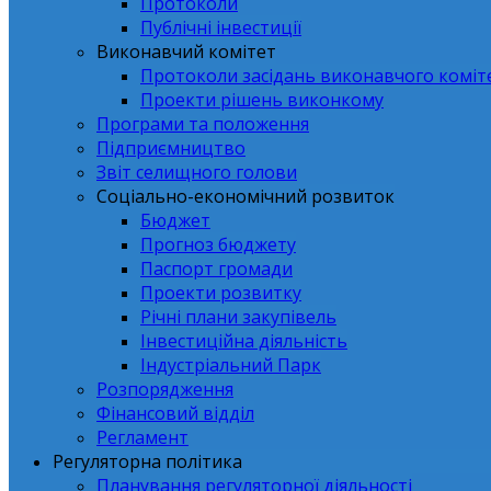
Протоколи
Публічні інвестиції
Виконавчий комітет
Протоколи засідань виконавчого коміт
Проекти рішень виконкому
Програми та положення
Підприємництво
Звіт селищного голови
Соціально-економічний розвиток
Бюджет
Прогноз бюджету
Паспорт громади
Проекти розвитку
Річні плани закупівель
Інвестиційна діяльність
Індустріальний Парк
Розпорядження
Фінансовий відділ
Регламент
Регуляторна політика
Планування регуляторної діяльності