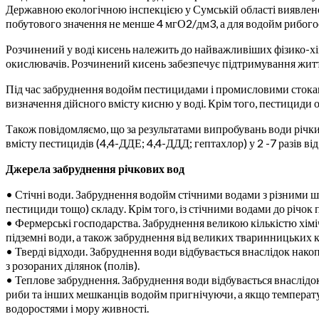
Державною екологічною інспекцією у Сумській області виявлен
побутового значення не менше 4 мгО2/дм3, а для водойм рибого
Розчинений у воді кисень належить до найважливіших фізико-хі
окислювачів. Розчинений кисень забезпечує підтримування життя
Під час забруднення водойм пестицидами і промисловими стоками
визначення дійсного вмісту кисню у воді. Крім того, пестициди
Також повідомляємо, що за результатами випробувань води річ
вмісту пестицидів (4,4-ДДЕ; 4,4-ДДД; гептахлор) у 2 -7 разів в
Джерела забруднення річкових вод
• Стічні води. Забруднення водойм стічними водами з різними ш
пестициди тощо) складу. Крім того, із стічними водами до річок 
• Фермерські господарства. Забруднення великою кількістю хімічн
підземні води, а також забруднення від великих тваринницьких 
• Тверді відходи. Забруднення води відбувається внаслідок нако
з розораних ділянок (полів).
• Теплове забруднення. Забруднення води відбувається внаслідок
риби та інших мешканців водойм пригнічуючи, а якщо температур
водоростями і мору живності.