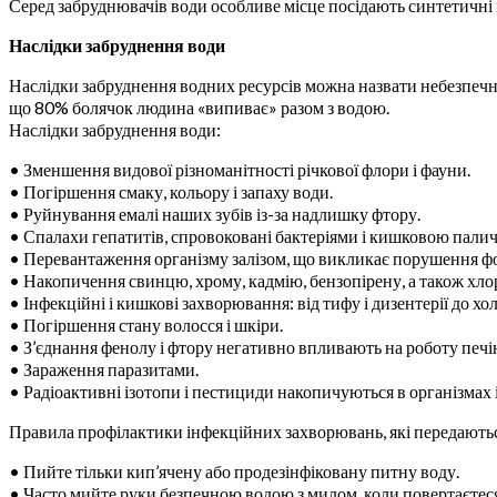
Серед забруднювачів води особливе місце посідають синтетичні ми
Наслідки забруднення води
Наслідки забруднення водних ресурсів можна назвати небезпечн
що 80% болячок людина «випиває» разом з водою.
Наслідки забруднення води:
• Зменшення видової різноманітності річкової флори і фауни.
• Погіршення смаку, кольору і запаху води.
• Руйнування емалі наших зубів із-за надлишку фтору.
• Спалахи гепатитів, спровоковані бактеріями і кишковою пали
• Перевантаження організму залізом, що викликає порушення фо
• Накопичення свинцю, хрому, кадмію, бензопірену, а також хлор
• Інфекційні і кишкові захворювання: від тифу і дизентерії до хо
• Погіршення стану волосся і шкіри.
• З’єднання фенолу і фтору негативно впливають на роботу печі
• Зараження паразитами.
• Радіоактивні ізотопи і пестициди накопичуються в організмах
Правила профілактики інфекційних захворювань, які передаютьс
• Пийте тільки кип’ячену або продезінфіковану питну воду.
• Часто мийте руки безпечною водою з милом, коли повертаєтеся д