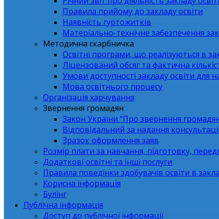
Річний звіт про діяльність закладу освіт
Правила прийому до закладу освіти
Наявність гуртожитків
Матеріально-технічне забезпечення зак
Методична скарбничка
Освітні програми, що реалізуються в зак
Ліцензований обсяг та фактична кількіст
Умови доступності закладу освіти для 
Мова освітнього процесу
Організація харчування
Звернення громадян
Закон України “Про звернення громадя
Відповідальний за надання консультаці
Зразок оформлення заяв
Розмір плати за навчання, підготовку, перед
Додаткові освітні та інші послуги
Правила поведінки здобувачів освіти в закла
Корисна інформація
Булінг
Публічна інформація
Доступ до публічної інформації