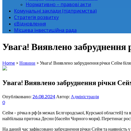
Нормативно – правові акти
Комунальні заклади (підприємства)
Стратегія розвитку
єВідновлення
Місцева інвестиційна рада
Увага! Виявлено забруднення р
Home
>
Новини
>
Увага! Виявлено забруднення річки Сейм біля
Увага! Виявлено забруднення річки Сейм
Опубліковано:
26.08.2024
Автор:
Адміністрація
0
Сейм – річка в рф (в межах Бєлгородської, Курської областей) та
найбільша притока Десни (басейн Чорного моря). Перетинає росі
На даний час зафіксовано забруднення річки Сейм та наявність 