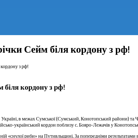
ічки Сейм біля кордону з рф!
 кордону з рф!
 біля кордону з рф!
 в Україні, в межах Сумської (Сумський, Конотопський райони) та 
йсько-український кордон поблизу с. Бояро-Лежачів у Конотопськ
у ній «снулої риби» на Путивльщині. За попередніми результатами