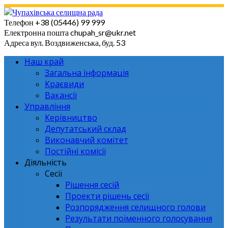
Skip
to
Телефон
+38 (05446) 99 999
content
Електронна пошта
chupah_sr@ukr.net
Адреса
вул. Воздвиженська, буд. 53
Наш край
Загальна інформація
Краєвиди
Вакансії
Управління
Керівництво
Депутатський склад
Виконавчий комітет
Постійні комісії
Діяльність
Сесії
Рішення сесій
Проекти рішень сесії
Розпорядження селищного голови
Результати поіменного голосування