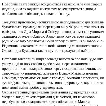
Новорічні свята завжди асоціюються з казкою. Але чим старша
людина, чим складніше життя, тим важче віриться в диво, а
особливо самотнім людям поважного віку.
Тож дуже приємною, неочікуваною несподіванкою для жителів
Чупахівської громади, які перетнули вік у 90 років, став візит до
їхніх домівок Діда Мороза зі Снігуронькою разом з заступником
селищного голови Ольгою Андоленко і секретарем селищної
ради Миколою Маслюком. Вони передали вітання з Новорічно-
Різдвяними святами та теплі побажання від селищного голови
Олександра Кужеля, а також вручили продуктові набори.
Ветерани висловили щирі слова вдячності за проявлену до них
увагу, поділилися своїми турботами і переживаннями з
представниками влади. В свою чергу посадовці зазначили, що
старожили, як наприклад жителька Всадок Марія Кузьмівна
Семигук, переймаються долею громади, обізнані в процесах, які
тут відбуваються, висловлюють свою підтримку та вдячність за
позитивні зміни і роботу, що ведеться.
Окрім ветеранів, персональні привітання від представників
місцевої влади також отримали діти з сімей, які тимчасово
перебувають в складних життєвих обставинах. Малята