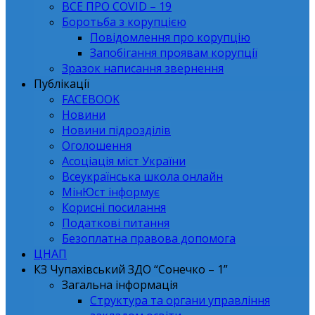
ВСЕ ПРО СОVID – 19
Боротьба з корупцією
Повідомлення про корупцію
Запобігання проявам корупції
Зразок написання звернення
Публікації
FACEBOOK
Новини
Новини підрозділів
Оголошення
Асоціація міст України
Всеукраїнська школа онлайн
МінЮст інформує
Корисні посилання
Податкові питання
Безоплатна правова допомога
ЦНАП
КЗ Чупахівський ЗДО “Сонечко – 1”
Загальна інформація
Структура та органи управління