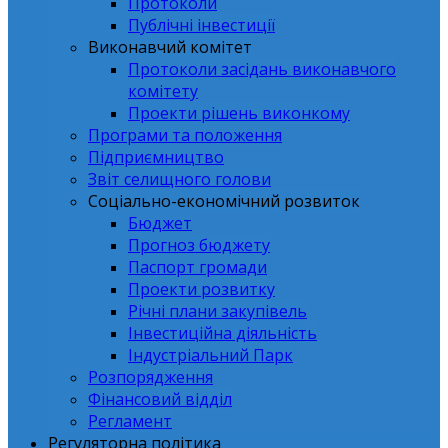
Протоколи
Публічні інвестиції
Виконавчий комітет
Протоколи засідань виконавчого
комітету
Проекти рішень виконкому
Програми та положення
Підприємництво
Звіт селищного голови
Соціально-економічний розвиток
Бюджет
Прогноз бюджету
Паспорт громади
Проекти розвитку
Річні плани закупівель
Інвестиційна діяльність
Індустріальний Парк
Розпорядження
Фінансовий відділ
Регламент
Регуляторна політика