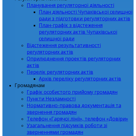
Планування регуляторної діяльності
План діяльності Чупахівської селищної
ради з підготовки регуляторних актів
План-графік з відстеження
регуляторних актів Чупахівської
селищної ради
Відстеження результативності
регуляторних актів
Оприлюднення проектів регуляторних
актів
Перелік регуляторних актів
Архів переліку регуляторних актів
Громадянам
Графік особистого прийому громадян
Пункти Незламності
Нормативно-правова документація та
звернення громадян
Телефон «Гарячої лінії», телефон «Довіри»
Узагальнення підсумків роботи зі
зверненнями громадян