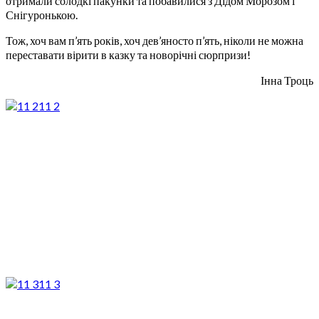
отримали солодкі пакунки та побавилися з Дідом Морозом і
Снігуронькою.
Тож, хоч вам п’ять років, хоч дев’яносто п’ять, ніколи не можна
переставати вірити в казку та новорічні сюрпризи!
Інна Троць
11 2
11 3