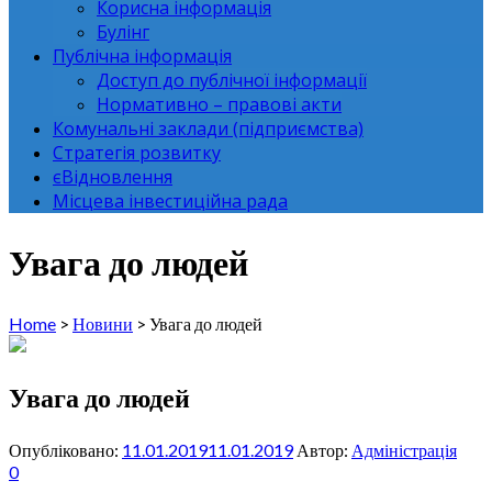
Корисна інформація
Булінг
Публічна інформація
Доступ до публічної інформації
Нормативно – правові акти
Комунальні заклади (підприємства)
Стратегія розвитку
єВідновлення
Місцева інвестиційна рада
Увага до людей
Home
>
Новини
>
Увага до людей
Увага до людей
Опубліковано:
11.01.2019
11.01.2019
Автор:
Адміністрація
0