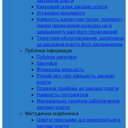
закладом освіти
Кадровий склад закладу освіти
Установчі документи
Наявність вакантних посад, порядок і
умови проведення конкурсу на їх
заміщення (у разі його проведення)
Територія обслуговування, закріплена
за закладом освіти його засновником
Публічна інформація
Публічні закупівлі
Закупівлі
Фінансова діяльність
Річний звіт про діяльність закладу
освіти
Правила прийому до закладу освіти
Наявність гуртожитків
Матеріально-технічне забезпечення
закладу освіти
Методична скарбничка
Освітні програми, що реалізуються в
закладі освіти