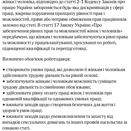
жінки і чоловіка, відповідно до статті 2-1 Кодексу Законів про
працю України забороняється будь-яка дискримінація у сфері
праці, зокрема порушення принципу рівності прав і
можливостей, пряме або непряме обмеження прав працівників
залежно від статі. В статті 17 Закону України «Про
забезпечення рівних прав та можливостей жінок і чоловіків»
передбачено, що жінкам і чоловікам забезпечуються рівні права
та можливості у працевлаштуванні, просуванні по роботі,
підвищенні кваліфікації та перепідготовці.
Визначено обов’язок роботодавця:
• створювати умови праці, які дозволяли б жінкам і чоловікам
здійснювати трудову діяльність на рівній основі;
• забезпечувати жінкам і чоловікам можливість суміщати
трудову діяльність із сімейними обов’язками;
• здійснювати рівну оплату праці жінок і чоловіків при
однаковій кваліфікації та однакових умовах праці;
• вживати заходів щодо створення безпечних для життя і
здоров’я умов праці;
• вживати заходів щодо унеможливлення та захисту від
випадків сексуальних домагань та інших проявів насильства за
ознакою статі.