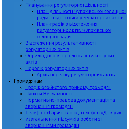
Планування регуляторної діяльності
План діяльності Чупахівської селищної
ради з підготовки регуляторних актів
План-графік з відстеження
регуляторних актів Чупахівської
селищної ради
Відстеження результативності
регуляторних актів
Оприлюднення проектів регуляторних
актів
Перелік регуляторних актів
Архів переліку регуляторних актів
Громадянам
Графік особистого прийому громадян
Пункти Незламності
Нормативно-правова документація та
звернення громадян
Телефон «Гарячої лінії», телефон «Довіри»
Узагальнення підсумків роботи зі
зверненнями громадян