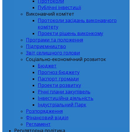
Протоколи
Публічні інвестиції
Виконавчий комітет
Протоколи засідань виконавчого
комітету
Проекти рішень виконкому
Програми та положення
Підприємництво
Звіт селищного голови
Соціально-економічний розвиток
Бюджет
Прогноз бюджету
Паспорт громади
Проекти розвитку
Річні плани закупівель
Інвестиційна діяльність
Індустріальний Парк
Розпорядження
Фінансовий відділ
Регламент
Регуляторна політика