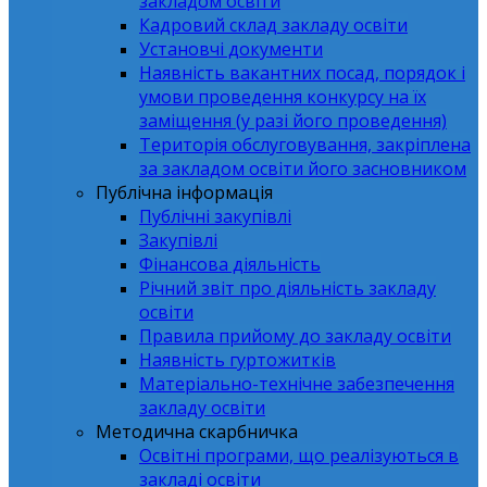
закладом освіти
Кадровий склад закладу освіти
Установчі документи
Наявність вакантних посад, порядок і
умови проведення конкурсу на їх
заміщення (у разі його проведення)
Територія обслуговування, закріплена
за закладом освіти його засновником
Публічна інформація
Публічні закупівлі
Закупівлі
Фінансова діяльність
Річний звіт про діяльність закладу
освіти
Правила прийому до закладу освіти
Наявність гуртожитків
Матеріально-технічне забезпечення
закладу освіти
Методична скарбничка
Освітні програми, що реалізуються в
закладі освіти