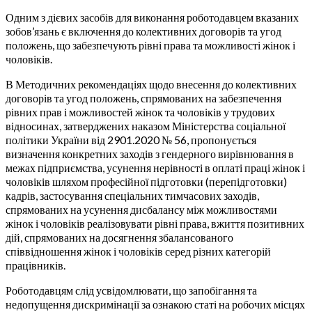
Одним з дієвих засобів для виконання роботодавцем вказаних
зобов’язань є включення до колективних договорів та угод
положень, що забезпечують рівні права та можливості жінок і
чоловіків.
В Методичних рекомендаціях щодо внесення до колективних
договорів та угод положень, спрямованих на забезпечення
рівних прав і можливостей жінок та чоловіків у трудових
відносинах, затверджених наказом Міністерства соціальної
політики України від 2901.2020 № 56, пропонується
визначення конкретних заходів з гендерного вирівнювання в
межах підприємства, усунення нерівності в оплаті праці жінок і
чоловіків шляхом професійної підготовки (перепідготовки)
кадрів, застосування спеціальних тимчасових заходів,
спрямованих на усунення дисбалансу між можливостями
жінок і чоловіків реалізовувати рівні права, вжиття позитивних
дій, спрямованих на досягнення збалансованого
співвідношення жінок і чоловіків серед різних категорій
працівників.
Роботодавцям слід усвідомлювати, що запобігання та
недопущення дискримінації за ознакою статі на робочих місцях