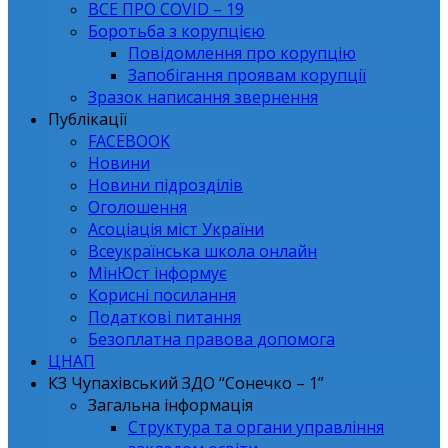
ВСЕ ПРО СОVID – 19
Боротьба з корупцією
Повідомлення про корупцію
Запобігання проявам корупції
Зразок написання звернення
Публікації
FACEBOOK
Новини
Новини підрозділів
Оголошення
Асоціація міст України
Всеукраїнська школа онлайн
МінЮст інформує
Корисні посилання
Податкові питання
Безоплатна правова допомога
ЦНАП
КЗ Чупахівський ЗДО “Сонечко – 1”
Загальна інформація
Структура та органи управління