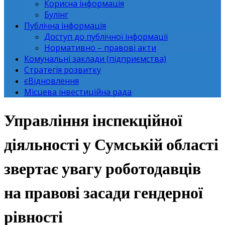
Корисна інформація
Булінг
Публічна інформація
Доступ до публічної інформації
Нормативно – правові акти
Комунальні заклади (підприємства)
Стратегія розвитку
єВідновлення
Місцева інвестиційна рада
Управління інспекційної
діяльності у Сумській області
звертає увагу роботодавців
на правові засади гендерної
рівності