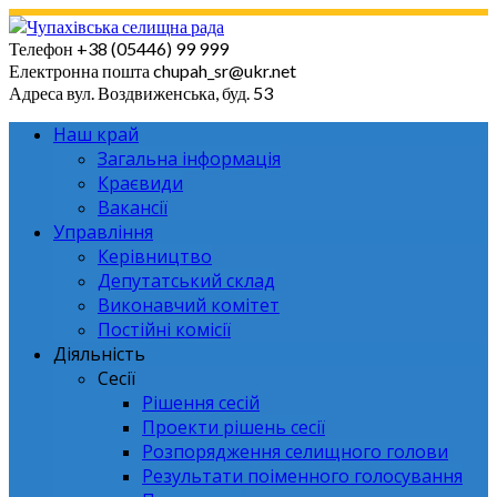
Skip
to
Телефон
+38 (05446) 99 999
content
Електронна пошта
chupah_sr@ukr.net
Адреса
вул. Воздвиженська, буд. 53
Наш край
Загальна інформація
Краєвиди
Вакансії
Управління
Керівництво
Депутатський склад
Виконавчий комітет
Постійні комісії
Діяльність
Сесії
Рішення сесій
Проекти рішень сесії
Розпорядження селищного голови
Результати поіменного голосування