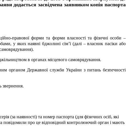
заяви додається засвідчена заявником копія паспорта
ційно-правової форми та форми власності та фізичні особи –
бами, у яких наявні бджолині сім’ї (далі – власник пасіки або
 самоврядування).
 бджільництвом в органах місцевого самоврядування.
альним органом Державної служби України з питань безпечності
ь звернення.
ерія (за наявності) та номер паспорта (для фізичних осіб, які
в та повідомили про це відповідний контролюючий орган і мають