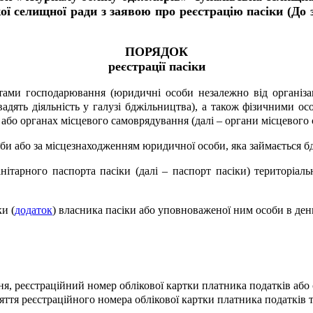
ї селищної ради з заявою про реєстрацію пасіки (
До 
ПОРЯДОК
реєстрації пасіки
ктами господарювання (юридичні особи незалежно від організа
адять діяльність у галузі бджільництва), а також фізичними осо
або органах місцевого самоврядування (далі – органи місцевого
особи або за місцезнаходженням юридичної особи, яка займається
санітарного паспорта пасіки (далі – паспорт пасіки) територі
ки (
додаток
) власника пасіки або уповноваженої ним особи в ден
ння, реєстраційний номер облікової картки платника податків або с
няття реєстраційного номера облікової картки платника податкі