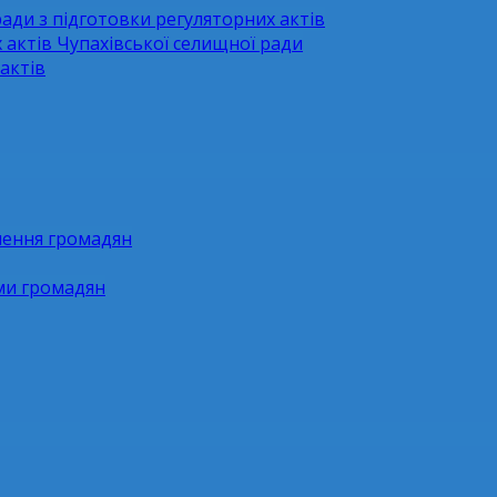
ради з підготовки регуляторних актів
 актів Чупахівської селищної ради
актів
нення громадян
ями громадян