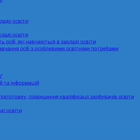
и
ладу освіти
ладі освіти
ь осіб, які навчаються в закладі освіти
навчання осіб з особливими освітніми потребами
н”
й та інформацій
підготовку, підвищення кваліфікації здобувачів освіти
ді освіти