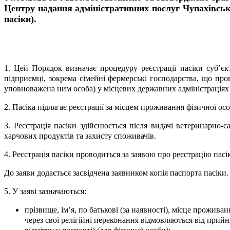
Центру надання адміністративних послуг Чупахівсько
пасіки)
.
1. Цей Порядок визначає процедуру реєстрації пасіки суб’є
підприємці, зокрема сімейні фермерські господарства, що пров
уповноважена ним особа) у місцевих державних адміністраціях 
2. Пасіка підлягає реєстрації за місцем проживання фізичної 
3. Реєстрація пасіки здійснюється після видачі ветеринарно-
харчових продуктів та захисту споживачів.
4. Реєстрація пасіки проводиться за заявою про реєстрацію пасі
До заяви додається засвідчена заявником копія паспорта пасіки.
5. У заяві зазначаються:
прізвище, ім’я, по батькові (за наявності), місце прожива
через свої релігійні переконання відмовляються від прий