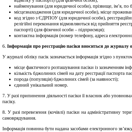
відмітку у паспорті) (для фізичної особи);
найменування (для юридичної особи), прізвище, ім’я, по ба
місцезнаходження (для юридичної особи), місце проживан
код згідно з ЄДРПОУ (для юридичної особи), реєстраційний
релігійні переконання відмовляються від прийняття реєст
паспорті) (для фізичної особи – підприємця);
контактна інформація (номер телефону, адреса електронно
6.
Інформація про реєстрацію пасіки вноситься до журналу о
У журналі обліку пасік зазначається інформація згідно з пункто
місце фактичного розташування пасіки із зазначенням інф
кількість бджолиних сімей на дату реєстрації паспорта пас
порода (популяція) бджолиних сімей (за наявності);
єдиний унікальний номер.
7. У разі припинення діяльності пасіки її власник або уповно
пасіку.
8. У разі перевезення (кочівлі) пасіки на адміністративну т
самоврядування.
Інформація повинна бути надана засобами електронного зв’язку а