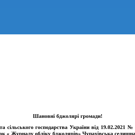
Шановні бджолярі громади!
та сільського господарства України від 19.02.2021 № 
зок « Журналу обліку бджолярів» Чупахівська селищна