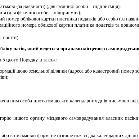
тькові (за наявності) (для фізичної особи – підприємця);
ня (для фізичної особи – підприємця);
 номер облікової картки платника податків або серію (за наявност
раційного номера облікової картки платника податків та повідо
ї пошти).
бліку пасік, який ведеться органами місцевого самоврядуван
м 5 цього Порядку, а також:
ормації щодо земельної ділянки (адреса або кадастровий номер зе
іки;
важена ним особа протягом десяти календарних днів письмово інф
ериторію іншого органу місцевого самоврядування власник пасі
бо в письмовій формі не пізніше ніж за два календарних дні до п