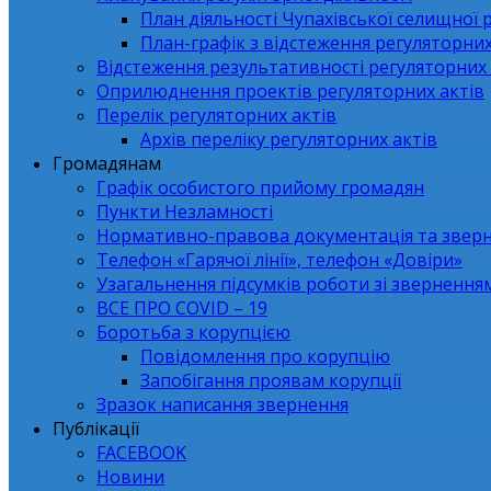
План діяльності Чупахівської селищної 
План-графік з відстеження регуляторних
Відстеження результативності регуляторних 
Оприлюднення проектів регуляторних актів
Перелік регуляторних актів
Архів переліку регуляторних актів
Громадянам
Графік особистого прийому громадян
Пункти Незламності
Нормативно-правова документація та звер
Телефон «Гарячої лінії», телефон «Довіри»
Узагальнення підсумків роботи зі зверненн
ВСЕ ПРО СОVID – 19
Боротьба з корупцією
Повідомлення про корупцію
Запобігання проявам корупції
Зразок написання звернення
Публікації
FACEBOOK
Новини