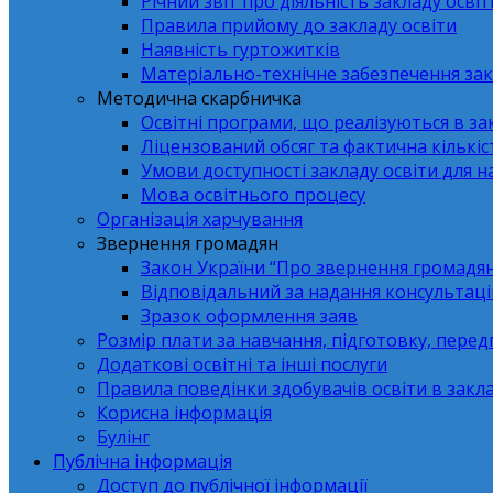
Річний звіт про діяльність закладу освіт
Правила прийому до закладу освіти
Наявність гуртожитків
Матеріально-технічне забезпечення зак
Методична скарбничка
Освітні програми, що реалізуються в зак
Ліцензований обсяг та фактична кількіст
Умови доступності закладу освіти для 
Мова освітнього процесу
Організація харчування
Звернення громадян
Закон України “Про звернення громадя
Відповідальний за надання консультаці
Зразок оформлення заяв
Розмір плати за навчання, підготовку, перед
Додаткові освітні та інші послуги
Правила поведінки здобувачів освіти в закла
Корисна інформація
Булінг
Публічна інформація
Доступ до публічної інформації