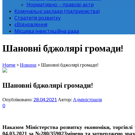
Нормативно – правові акти
Комунальні заклади (підприємства)
Стратегія розвитку
єВідновлення
Місцева інвестиційна рада
Шановні бджолярі громади!
Home
>
Новини
>
Шановні бджолярі громади!
Шановні бджолярі громади!
Опубліковано:
28.04.2021
Автор:
Адміністрація
0
Наказом Міністерства розвитку економіки, торгівлі 
04.03.2021 за №280/35902
Змінено та затверджено зра