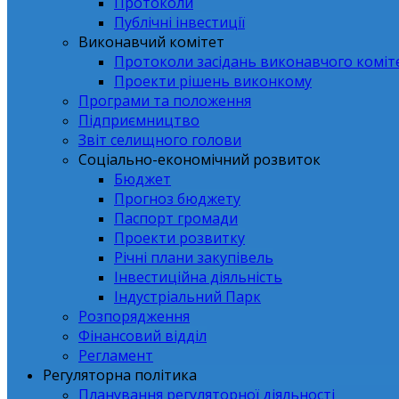
Протоколи
Публічні інвестиції
Виконавчий комітет
Протоколи засідань виконавчого коміт
Проекти рішень виконкому
Програми та положення
Підприємництво
Звіт селищного голови
Соціально-економічний розвиток
Бюджет
Прогноз бюджету
Паспорт громади
Проекти розвитку
Річні плани закупівель
Інвестиційна діяльність
Індустріальний Парк
Розпорядження
Фінансовий відділ
Регламент
Регуляторна політика
Планування регуляторної діяльності