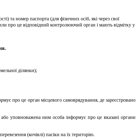
і) та номер паспорта (для фізичних осіб, які через свої
мили про це відповідний контролюючий орган і мають відмітку у
ня.
мельної ділянки);
ормує про це орган місцевого самоврядування, де зареєстровано
ки або уповноважена ним особа інформує про це вказані органи
еревезення (кочівлі) пасіки на їх територію.