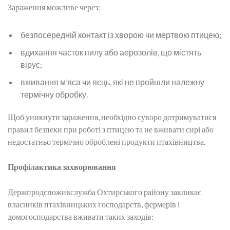
Зараження можливе через:
безпосередній контакт із хворою чи мертвою птицею;
вдихання часток пилу або аерозолів, що містять
вірус;
вживання м’яса чи яєць, які не пройшли належну
термічну обробку.
Щоб уникнути зараження, необхідно суворо дотримуватися
правил безпеки при роботі з птицею та не вживати сирі або
недостатньо термічно оброблені продукти птахівництва.
Профілактика захворювання
Держпродспоживслужба Охтирського району закликає
власників птахівницьких господарств, фермерів і
домогосподарства вживати таких заходів: