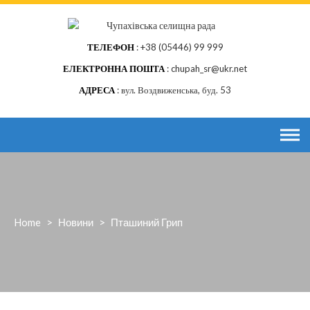
Skip
to
content
ТЕЛЕФОН
+38 (05446) 99 999
ЕЛЕКТРОННА ПОШТА
chupah_sr@ukr.net
АДРЕСА
вул. Воздвиженська, буд. 53
Home
>
Новини
>
Пташиний Грип