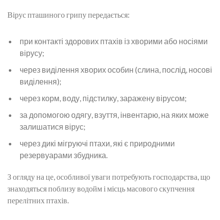
Вірус пташиного грипу передається:
при контакті здорових птахів із хворими або носіями
вірусу;
через виділення хворих особин (слина, послід, носові
виділення);
через корм, воду, підстилку, заражену вірусом;
за допомогою одягу, взуття, інвентарю, на яких може
залишатися вірус;
через дикі мігруючі птахи, які є природними
резервуарами збудника.
З огляду на це, особливої уваги потребують господарства, що
знаходяться поблизу водойм і місць масового скупчення
перелітних птахів.