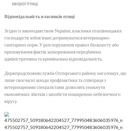
хворої птиці.
Відповідальність власників птиці
Згідно із законодавством України, власники птахівницьких
господарств зобов’язані дотримуватися ветеринарно-
санітарних норм. У разі порушення правил біозахисту або
приховування фактів захворювання передбачена
адміністративна та кримінальна відповідальність.
Держпродспоживслужба Охтирського району наголошує, що
лише своєчасні заходи профілактики та співпраця з
ветеринарними спеціалістами дозволять уникнути
економічних збитків і запобігти поширенню небезпечного
вірусу.
475502757_509180642204527_779950483606035976_n