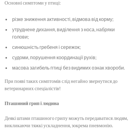
Основні симптоми у птиці:
різке зниження активності, відмова від корму;
утруднене дихання, виділення з носа, набряки
голови;
синюшність гребеня і сережок;
судоми, порушення координації рухів;
масова загибель птиці без видимих ознак хвороби.
При появі таких симптомів слід негайно звернутися до
ветеринарних спеціалістів!
Пташиний грип і людина
Деякі штами пташиного грипу можуть передаватися людям,
викликаючи тяжкі ускладнення, зокрема пневмонію.