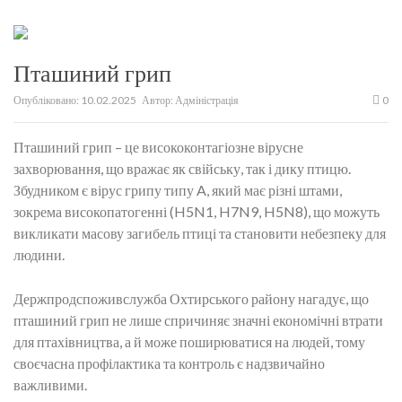
Пташиний грип
Опубліковано:
10.02.2025
Автор:
Адміністрація
0
Пташиний грип – це висококонтагіозне вірусне
захворювання, що вражає як свійську, так і дику птицю.
Збудником є вірус грипу типу A, який має різні штами,
зокрема високопатогенні (H5N1, H7N9, H5N8), що можуть
викликати масову загибель птиці та становити небезпеку для
людини.
Держпродспоживслужба Охтирського району нагадує, що
пташиний грип не лише спричиняє значні економічні втрати
для птахівництва, а й може поширюватися на людей, тому
своєчасна профілактика та контроль є надзвичайно
важливими.