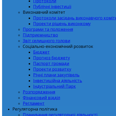
Протоколи
Публічні інвестиції
Виконавчий комітет
Протоколи засідань виконавчого коміт
Проекти рішень виконкому
Програми та положення
Підприємництво
Звіт селищного голови
Соціально-економічний розвиток
Бюджет
Прогноз бюджету
Паспорт громади
Проекти розвитку
Річні плани закупівель
Інвестиційна діяльність
Індустріальний Парк
Розпорядження
Фінансовий відділ
Регламент
Регуляторна політика
Планування регуляторної діяльності