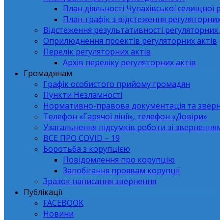
План діяльності Чупахівської селищної 
План-графік з відстеження регуляторних
Відстеження результативності регуляторних 
Оприлюднення проектів регуляторних актів
Перелік регуляторних актів
Архів переліку регуляторних актів
Громадянам
Графік особистого прийому громадян
Пункти Незламності
Нормативно-правова документація та звер
Телефон «Гарячої лінії», телефон «Довіри»
Узагальнення підсумків роботи зі зверненн
ВСЕ ПРО СОVID – 19
Боротьба з корупцією
Повідомлення про корупцію
Запобігання проявам корупції
Зразок написання звернення
Публікації
FACEBOOK
Новини