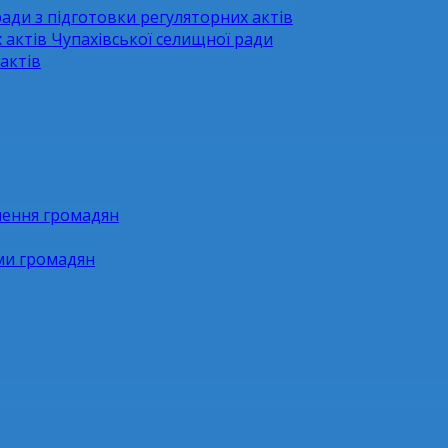
ради з підготовки регуляторних актів
 актів Чупахівської селищної ради
актів
нення громадян
ями громадян