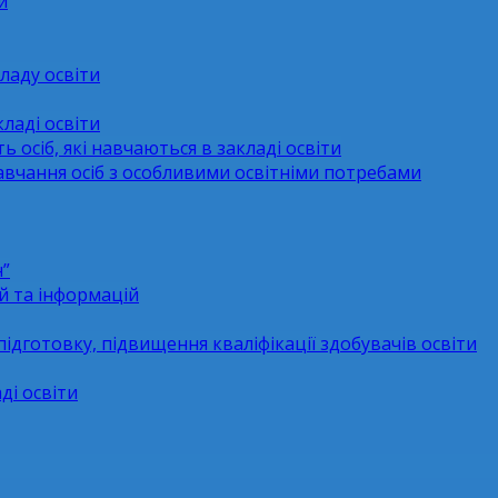
и
ладу освіти
ладі освіти
ь осіб, які навчаються в закладі освіти
навчання осіб з особливими освітніми потребами
н”
й та інформацій
підготовку, підвищення кваліфікації здобувачів освіти
ді освіти