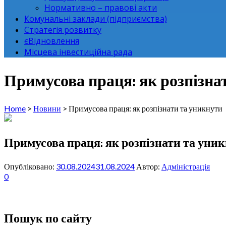
Нормативно – правові акти
Комунальні заклади (підприємства)
Стратегія розвитку
єВідновлення
Місцева інвестиційна рада
Примусова праця: як розпізна
Home
>
Новини
>
Примусова праця: як розпізнати та уникнути
Примусова праця: як розпізнати та уни
Опубліковано:
30.08.2024
31.08.2024
Автор:
Адміністрація
0
Пошук по сайту