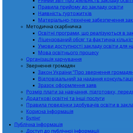
Річний звіт про діяльність закладу освіт
Правила прийому до закладу освіти
Наявність гуртожитків
Матеріально-технічне забезпечення зак
Методична скарбничка
Освітні програми, що реалізуються в зак
Ліцензований обсяг та фактична кількіст
Умови доступності закладу освіти для 
Мова освітнього процесу
Організація харчування
Звернення громадян
Закон України “Про звернення громадя
Відповідальний за надання консультаці
Зразок оформлення заяв
Розмір плати за навчання, підготовку, перед
Додаткові освітні та інші послуги
Правила поведінки здобувачів освіти в закла
Корисна інформація
Булінг
Публічна інформація
Доступ до публічної інформації