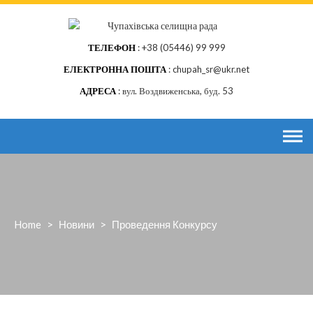
Skip
to
content
ТЕЛЕФОН
+38 (05446) 99 999
ЕЛЕКТРОННА ПОШТА
chupah_sr@ukr.net
АДРЕСА
вул. Воздвиженська, буд. 53
Home
>
Новини
>
Проведення Конкурсу