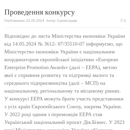
Проведення конкурсу
Опубліковано:
22.05.2024
Автор:
Адміністрація
0
Відповідно до листа Міністерства економіки України
від 14.05.2024 № 3612- 07/35510-07 інформуємо, що
Міністерство економіки України є національним
координатором європейської ініціативи «
European
Enterprise
Promotion
Awards
» (далі –
EEPA
), метою
якої є сприяння розвитку та підтримці малого та
середнього підприємництва (далі – МСП) на
національному, регіональному та місцевому рівнях.
У конкурсі EEPA можуть брати участь представники
з усіх країн Європейського Союзу, зокрема України.
У 2022 році одним з переможців EEPA став
Український національний проєкт Дія.Бізнес. У 2023