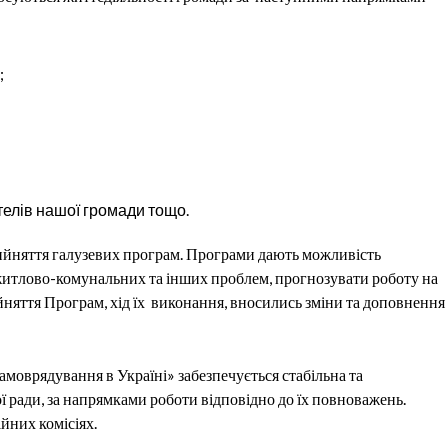
;
;
телів нашої громади тощо.
ийняття галузевих програм. Програми дають можливість
житлово-комунальних та інших проблем, прогнозувати роботу на
йняття Програм, хід їх виконання, вносились зміни та доповнення
амоврядування в Україні» забезпечується стабільна та
ї ради, за напрямками роботи відповідно до їх повноважень.
йних комісіях.