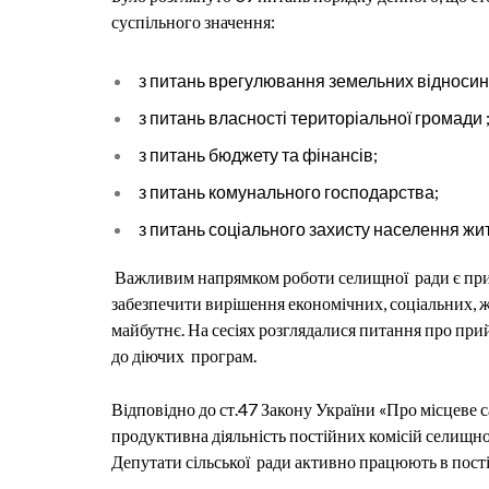
суспільного значення:
з питань врегулювання земельних відносин
з питань власності територіальної громади 
з питань бюджету та фінансів;
з питань комунального господарства;
з питань соціального захисту населення жи
Важливим напрямком роботи с
елищної
ради є пр
забезпечити вирішення економічних, соціальних, 
майбутнє. На сесіях розглядалися питання про при
до діючих програм.
Відповідно до ст.47 Закону України «Про місцеве с
продуктивна діяльність постійних комісій селищно
Депутати сільської
ради активно працюють в пості