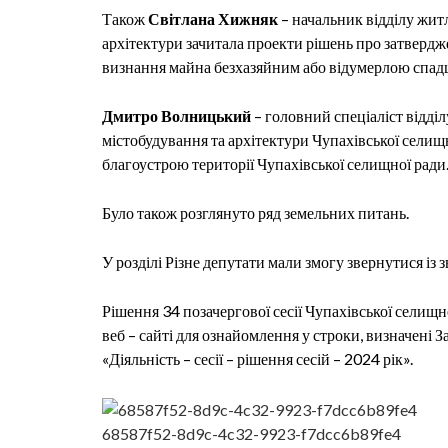
Також
Світлана Хижняк
– начальник відділу жит
архітектури зачитала проекти рішень
п
ро затвердж
визнання майна безхазяйним або відумерлою спа
Дмитро Волницький
– головний спеціаліст відді
містобудування та архіте
ктури Чупахівської селищ
благоустрою території Чупахівської селищної ради
Було також розглянуто ряд земельних питань.
У розділі Різне депутати мали змогу звернутися із
Рішення 34 позачергової сесії Чупахівської селищ
веб – сайті для ознайомлення у строки, визначені З
«Діяльність – сесії – рішення сесій – 2024 рік».
68587f52-8d9c-4c32-9923-f7dcc6b89fe4