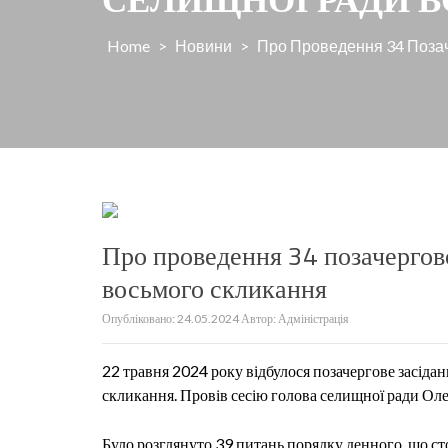
Home
>
Новини
>
Про Проведення 34 Позач
Про проведення 34 позачергово
восьмого скликання
Опубліковано:
24.05.2024
Автор:
Адміністрація
22 травня 2024 року відбулося позачергове засідан
скликання. Провів сесію голова селищної ради Олек
Було розглянуто 39 питань порядку денного,
що ст