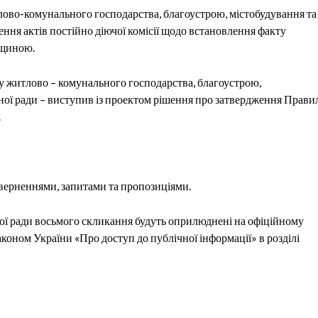
лово-комунального господарства, благоустрою, містобудування та
ення акт
ів
постійно діючої комісії щодо встановлення факту
дщиною
.
лу житлово – комунального господарства, благоустрою,
ної ради – виступив із проектом рішення про
затвердження Прави
.
 зверненнями, запитами та пропозиціями.
ної ради восьмого скликання будуть оприлюднені на офіційному
аконом України «Про доступ до публічної інформації» в розділі