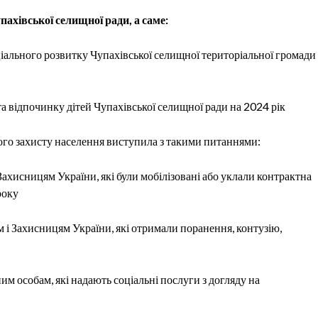
ахівської селищної ради, а саме:
ціального розвитку Чупахівської селищної
територіальної громади
 відпочинку дітей Чупахівської селищної ради на 2024 рік
ого захисту населення виступила з такими питаннями:
Захисницям України,
які були мобілізовані або уклали контрактна
року
 і Захисницям України, які отримали поранення, контузію,
м особам, які надають соціальні послуги з догляду на