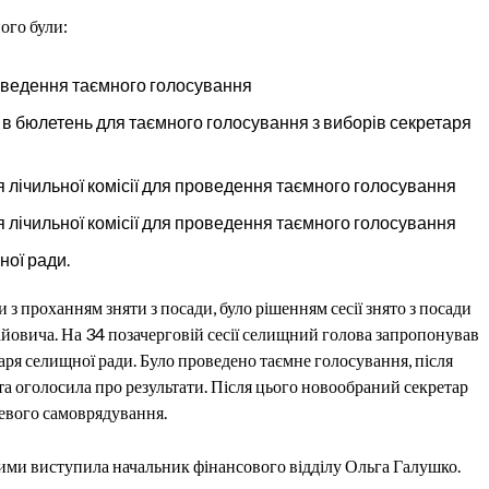
го були:
роведення таємного голосування
в бюлетень для таємного голосування з виборів секретаря
 лічильної комісії для проведення таємного голосування
 лічильної комісії для проведення таємного голосування
ної ради.
аяви з проханням зняти з посади, було рішенням сесії знято з посади
овича. На 34 позачерговій сесії селищний голова запропонував
аря селищної ради. Було проведено таємне голосування, після
 та оголосила про результати. Після цього новообраний секретар
цевого самоврядування
.
кими виступила начальник фінансового відділу Ольга Галушко.