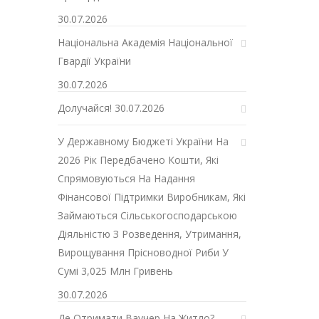
30.07.2026
Національна Академія Національної
Гвардії України
30.07.2026
Долучайся!
30.07.2026
У Державному Бюджеті України На
2026 Рік Передбачено Кошти, Які
Спрямовуються На Надання
Фінансової Підтримки Виробникам, Які
Займаються Сільськогосподарською
Діяльністю З Розведення, Утримання,
Вирощування Прісноводної Риби У
Сумі 3,025 Млн Гривень
30.07.2026
Де Отримати Ваучер На Житло?