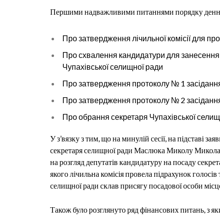
Першими надважливими питаннями порядку денно
П
ро затвердження лічильної комісії для п
Про схвалення кандидатури для занесення 
Чупахівської селищної ради
Про затвердження протоколу № 1 засідання
Про затвердження протоколу № 2 засідання
Про обрання секретаря Чупахівської селищ
У з
’вязку з тим, що на минул
ій сесії, на підставі з
секретаря селищної ради Маслюка Миколу Миколай
на розгляд депутатів кандидатуру на посаду секрет
якого лічильна комісія провела підрахунок голосів
селищної ради склав присягу
посадової особи міс
Також було розглянуто ряд фінансових питань, з я