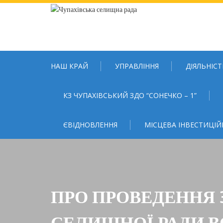
Skip
to
content
НАШ КРАЙ
УПРАВЛІННЯ
ДІЯЛЬНІСТ
КЗ ЧУПАХІВСЬКИЙ ЗДО “СОНЕЧКО – 1”
ЄВІДНОВЛЕННЯ
МІСЦЕВА ІНВЕСТИЦІЙ
ПРО ПРОВЕДЕННЯ 3
СЕЛИЩНОЇ РАДИ 