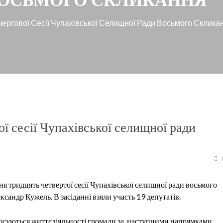
ергової Сесії Чупахівської Селищної Ради Восьмого Склика
ї сесії Чупахівської селищної ради
ня тридцять четвертої сесії Чупахівської селищної ради восьмого
сандр Кужель. В засіданні взяли участь 19 депутатів.
осуються життєдіяльності громади за наступними напрямками