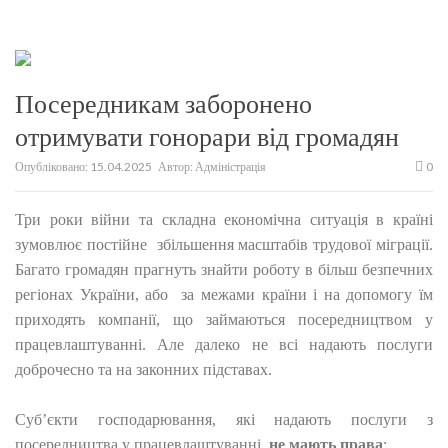
Посередникам заборонено
отримувати гонорари від громадян
Опубліковано:
15.04.2025
Автор:
Адміністрація
0
Три роки війни та складна економічна ситуація в країні
зумовлює постійне збільшення масштабів трудової міграції.
Багато громадян прагнуть знайти роботу в більш безпечних
регіонах України, або за межами країни і на допомогу їм
приходять компанії, що займаються посередництвом у
працевлаштуванні. Але далеко не всі надають послуги
доброчесно та на законних підставах.
Суб’єкти господарювання, які надають послуги з
посередництва у працевлаштуванні,
не мають права
: