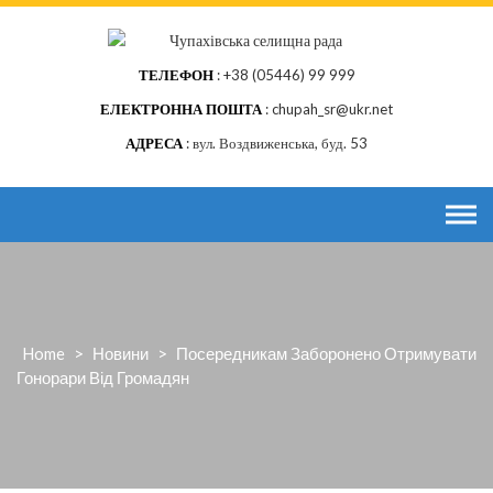
Skip
to
content
ТЕЛЕФОН
+38 (05446) 99 999
ЕЛЕКТРОННА ПОШТА
chupah_sr@ukr.net
АДРЕСА
вул. Воздвиженська, буд. 53
Home
>
Новини
>
Посередникам Заборонено Отримувати
Гонорари Від Громадян