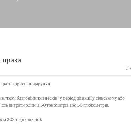
й призи
играти корисні подарунки.
инятком благодійних внесків) у період дії акції у сільському або
ть виграти один із 50 тонометрів або 50 глюкометрів.
авня 2025р (включно).