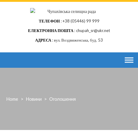
Skip
to
content
ТЕЛЕФОН
+38 (05446) 99 999
ЕЛЕКТРОННА ПОШТА
chupah_sr@ukr.net
АДРЕСА
вул. Воздвиженська, буд. 53
Home
>
Новини
>
Оголошення