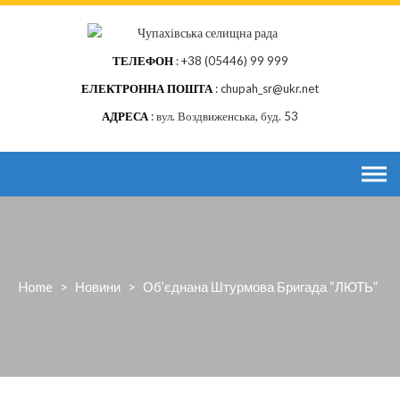
Skip
to
content
ТЕЛЕФОН
+38 (05446) 99 999
ЕЛЕКТРОННА ПОШТА
chupah_sr@ukr.net
АДРЕСА
вул. Воздвиженська, буд. 53
Home
>
Новини
>
Об’єднана Штурмова Бригада “ЛЮТЬ”