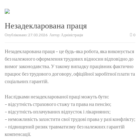
Незадекларована праця
Опубліковано:
27.03.2026
Автор:
Адміністрація
0
Незадекларована праця – це будь-яка робота, яка виконується
без належного оформлення трудових відносин відповідно до
вимог законодавства. У такому випадку працівник фактично
працює без трудового договору, офіційної заробітної плати та
соціальних гарантій.
Наслідками незадекларованої праці можуть бути:
– відсутність страхового стажу та права на пенсію;
– відсутність оплачуваних відпусток і лікарняних;
– неможливість захистити свої трудові права у разі конфлікту;
– підвищений ризик травматизму без належних гарантій
компенсації.