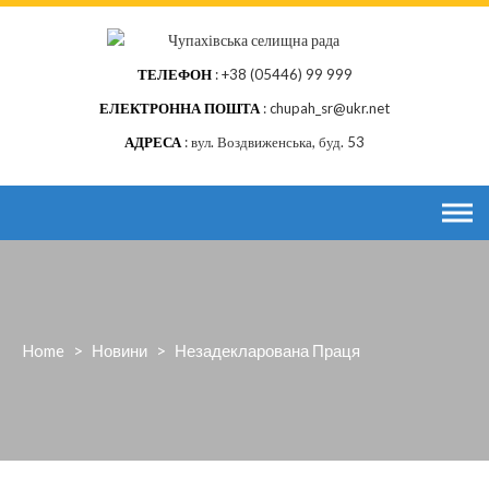
Skip
to
content
ТЕЛЕФОН
+38 (05446) 99 999
ЕЛЕКТРОННА ПОШТА
chupah_sr@ukr.net
АДРЕСА
вул. Воздвиженська, буд. 53
Home
>
Новини
>
Незадекларована Праця