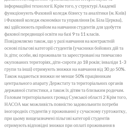
інформаційні технології.
Крім того, у структурі Академії
функціонують Фаховий коледж бізнесу та аналітики (м. Київ)
і Фаховий коледж економіки та управління (м. Біла Церква),
які здійснюють прийом на навчання студентів для здобуття
фахової передвищої освіти на базі 9 та 11 класів.
Повідомляємо також, що у разі навчання на контрактній
основі пільгові категорії студентів (учасники бойових дій та
їх діти; особи, які проживали та зареєстровані на тимчасово
окупованих територіях, діти-сироти до 18 років; інваліди 1-3
групи та інші) отримують знижки на навчання від 30 до 50%.
Також надаються знижки не менше 50% працівникам
центрального апарату Держстату та територіальних органів
державної статистики, а також їх дітям та близьким родичам.
Головам територіальних громад Сумської області 2 Крім того,
НАСОА має можливість повністю задовольнити потреби
іногородніх студентів у проживанні у сучасному гуртожитку,
при цьому вищезазначені пільгові категорії студентів
отримують відповідні знижки при оплаті проживання в