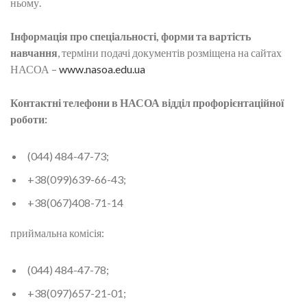
ньому.
Інформація про спеціальності, форми та вартість
навчання
, терміни подачі документів розміщена на сайтах
НАСОА –
www
.
nasoa
.
edu
.
ua
Контактні телефони в НАСОА відділ профорієнтаційної
роботи:
(044) 484-47-73;
+38(099)639-66-43;
+38(067)408-71-14
приймальна комісія:
(044) 484-47-78;
+38(097)657-21-01;