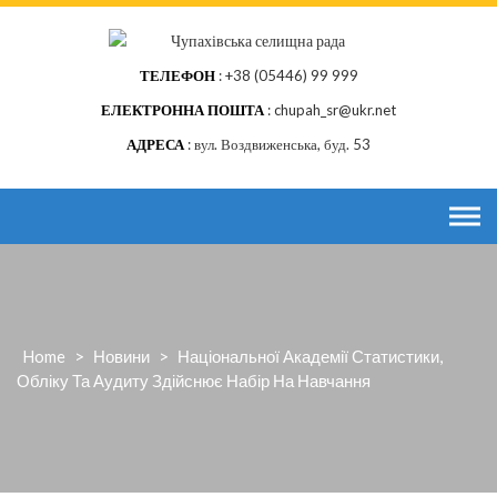
Skip
to
content
ТЕЛЕФОН
+38 (05446) 99 999
ЕЛЕКТРОННА ПОШТА
chupah_sr@ukr.net
АДРЕСА
вул. Воздвиженська, буд. 53
Home
>
Новини
>
Національної Академії Статистики,
Обліку Та Аудиту Здійснює Набір На Навчання