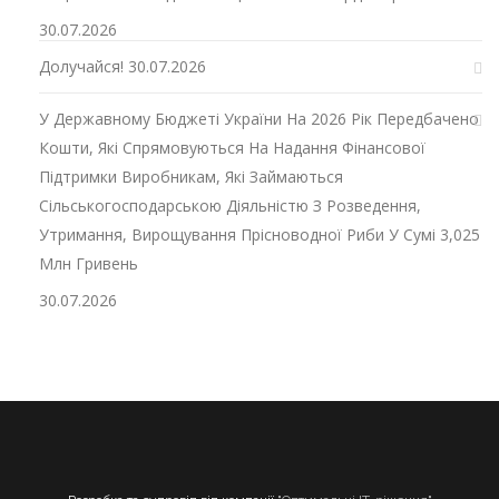
30.07.2026
Долучайся!
30.07.2026
У Державному Бюджеті України На 2026 Рік Передбачено
Кошти, Які Спрямовуються На Надання Фінансової
Підтримки Виробникам, Які Займаються
Сільськогосподарською Діяльністю З Розведення,
Утримання, Вирощування Прісноводної Риби У Сумі 3,025
Млн Гривень
30.07.2026