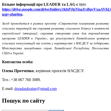
Більше інформації про LEADER та LAG є тут:
https://drive.google.com/drive/folders/1khPJtzNisaXyBqvVxu
usp=sharing
.
Захід проводиться в рамках проєкту «Стратегічне планування розвитку
сільських територій та сприяння розвитку сільського бізнесу в контексті
європейської інтеграції, сприяння створенню умов для впровадження
програми LEADER в Україні», що реалізується Латвійським центром
сільських консультацій та освіти у партнерстві з НАСДСУ за підтримки
Міністерства закордонних справ Латвійської Республіки, Посольства
США в Україні.
Контактна особа:
Олена Протченко
, керівник проєктів НАСДСУ.
Тел.: +38 067 760 3089.
E-mail
:
doradaukraine@gmail.com
Пошук по сайту