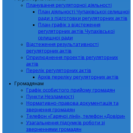
Планування регуляторної діяльності
План діяльності Чупахівської селищної
ради з підготовки регуляторних актів
План-графік з відстеження
регуляторних актів Чупахівської
селищної ради
Відстеження результативності
регуляторних актів
Оприлюднення проектів регуляторних
актів
Перелік регуляторних актів
Архів переліку регуляторних актів
Громадянам
Графік особистого прийому громадян
Пункти Незламності
Нормативно-правова документація та
звернення громадян
Телефон «Гарячої лінії», телефон «Довіри»
Узагальнення підсумків роботи зі
зверненнями громадян