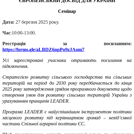
ЄВРОПЕЙСЬКИЙ ДОСВІД ДЛЯ УКРАЇНИ
Семінар
Дата:
27 березня 2025 року.
Час
:10:00-13:00.
Реєстрація за посиланням:
https://forms.gle/aLBDZ6npPo9zJAom7
Усі зареєстровані учасники отримають посилання на
підключення.
Стратегією розвитку сільського господарства та сільських
територій на період до 2030 року передбачається до кінця
2025 року затвердження урядом програмного документа щодо
створення умов для розвитку сільських територій України з
урахуванням принципів LEADER.
Програма
LEADER
є найуспішнішим інструментом політики
місцевого розвитку під керівництвом громад – невід’ємної
частини Спільної аграрної політики ЄС.