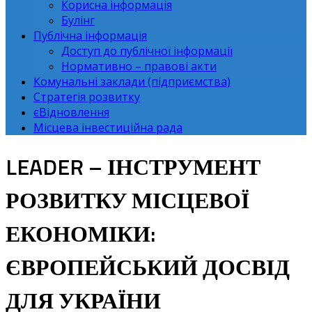
Корисна інформація
Булінг
Публічна інформація
Доступ до публічної інформації
Нормативно – правові акти
Комунальні заклади (підприємства)
Стратегія розвитку
єВідновлення
Місцева інвестиційна рада
LEADER – ІНСТРУМЕНТ
РОЗВИТКУ МІСЦЕВОЇ
ЕКОНОМІКИ:
ЄВРОПЕЙСЬКИЙ ДОСВІД
ДЛЯ УКРАЇНИ