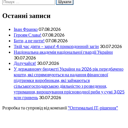
Пошук:
Останні записи
Іван Франко
07.08.2026
Героям Слава!
07.08.2026
Бити, а не нити!
07.08.2026
Твій час діяти – зараз! 4 прикордонний загін
30.07.2026
Національна академія національної гвардії України
30.07.2026
Долучайся!
30.07.2026
У державному бюджеті України на 2026 рік передбачено
кошти, які спрямовуються на надання фінансової
підтримки виробникам, які займаються
сільськогосподарською діяльністю з розведення,
утримання, вирощування прісноводної риби у сумі 3,025
млн гривень
30.07.2026
Розробка та супровід від компанії
"Оптимальні ІТ-рішення"