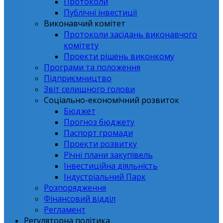
Протоколи
Публічні інвестиції
Виконавчий комітет
Протоколи засідань виконавчого
комітету
Проекти рішень виконкому
Програми та положення
Підприємництво
Звіт селищного голови
Соціально-економічний розвиток
Бюджет
Прогноз бюджету
Паспорт громади
Проекти розвитку
Річні плани закупівель
Інвестиційна діяльність
Індустріальний Парк
Розпорядження
Фінансовий відділ
Регламент
Регуляторна політика