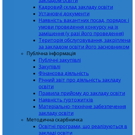
закладом освіти
Кадровий склад закладу освіти
Установчі документи
Наявність вакантних посад, порядок і
умови проведення конкурсу на їх
заміщення (у разі його проведення)
Територія обслуговування, закріплена
за закладом освіти його засновником
Публічна інформація
Публічні закупівлі
Закупівлі
Фінансова діяльність
Річний звіт про діяльність закладу
освіти
Правила прийому до закладу освіти
Наявність гуртожитків
Матеріально-технічне забезпечення
закладу освіти
Методична скарбничка
Освітні програми, що реалізуються в
закладі освіти