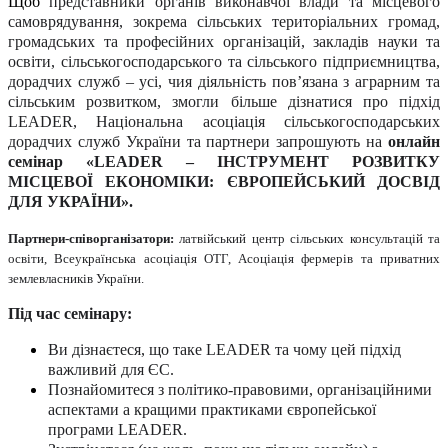
Щоб
представники органів виконавчої влади та місцевого
самоврядування, зокрема сільських територіальних громад,
громадських та професійних організацій, закладів науки та
освіти, сільськогосподарського та сільського підприємництва,
дорадчих служб – усі, чия діяльність пов’язана з аграрним та
сільським розвитком, змогли більше дізнатися про підхід
LEADER
, Національна асоціація сільськогосподарських
дорадчих служб України та партнери запрошують на
онлайн
семінар «LEADER – ІНСТРУМЕНТ РОЗВИТКУ
МІСЦЕВОЇ ЕКОНОМІКИ: ЄВРОПЕЙСЬКИЙ ДОСВІД
ДЛЯ УКРАЇНИ».
Партнери-співорганізатори:
латвійський центр сільських консультацій та
освіти, Всеукраїнська асоціація ОТГ, Асоціація фермерів та приватних
землевласників України.
Під час семінару:
Ви дізнаєтеся, що таке LEADER та чому цей підхід
важливий для ЄС.
Познайомитеся з політико-правовими, організаційними
аспектами а кращими практиками європейської
програми LEADER.