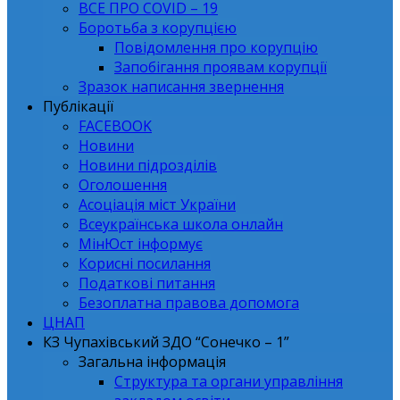
ВСЕ ПРО СОVID – 19
Боротьба з корупцією
Повідомлення про корупцію
Запобігання проявам корупції
Зразок написання звернення
Публікації
FACEBOOK
Новини
Новини підрозділів
Оголошення
Асоціація міст України
Всеукраїнська школа онлайн
МінЮст інформує
Корисні посилання
Податкові питання
Безоплатна правова допомога
ЦНАП
КЗ Чупахівський ЗДО “Сонечко – 1”
Загальна інформація
Структура та органи управління