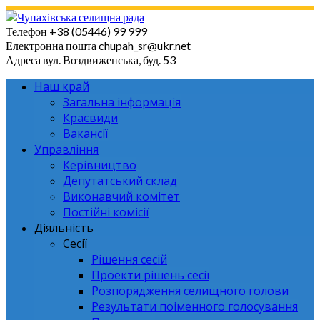
Skip
to
Телефон
+38 (05446) 99 999
content
Електронна пошта
chupah_sr@ukr.net
Адреса
вул. Воздвиженська, буд. 53
Наш край
Загальна інформація
Краєвиди
Вакансії
Управління
Керівництво
Депутатський склад
Виконавчий комітет
Постійні комісії
Діяльність
Сесії
Рішення сесій
Проекти рішень сесії
Розпорядження селищного голови
Результати поіменного голосування