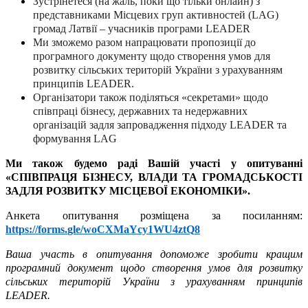
Зустрінетеся (на жаль, поки що тільки онлайн) з
представниками Місцевих груп активностей (LAG)
громад Латвії – учасників програми LEADER
Ми зможемо разом напрацювати пропозиції до
програмного документу щодо створення умов для
розвитку сільських територій України з урахуванням
принципів LEADER.
Організатори також поділяться «секретами» щодо
співпраці бізнесу, державних та недержавних
організацій задля запровадження підходу LEADER та
формування
LAG
Ми також будемо раді Вашій участі у опитуванні
«СПІВПРАЦЯ БІЗНЕСУ, ВЛАДИ ТА ГРОМАДСЬКОСТІ
ЗАДЛЯ РОЗВИТКУ МІСЦЕВОЇ ЕКОНОМІКИ».
Анкета опитування розміщена за посиланням:
https
://
forms
.
gle
/
woCXMaYcy
1
WU
4
ztQ
8
Ваша участь в опитування допоможе зробити кращим
програмний документ щодо створення умов для розвитку
сільських територій України з урахуванням принципів
LEADER.