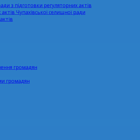
ради з підготовки регуляторних актів
 актів Чупахівської селищної ради
актів
нення громадян
ями громадян