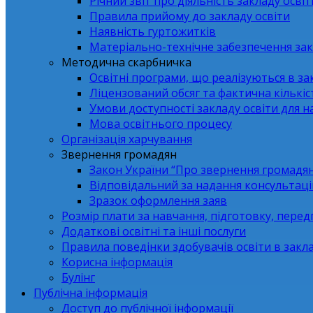
Річний звіт про діяльність закладу освіт
Правила прийому до закладу освіти
Наявність гуртожитків
Матеріально-технічне забезпечення зак
Методична скарбничка
Освітні програми, що реалізуються в зак
Ліцензований обсяг та фактична кількіст
Умови доступності закладу освіти для 
Мова освітнього процесу
Організація харчування
Звернення громадян
Закон України “Про звернення громадя
Відповідальний за надання консультаці
Зразок оформлення заяв
Розмір плати за навчання, підготовку, перед
Додаткові освітні та інші послуги
Правила поведінки здобувачів освіти в закла
Корисна інформація
Булінг
Публічна інформація
Доступ до публічної інформації