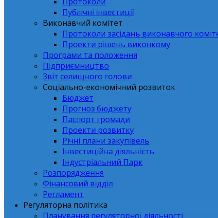
Протоколи
Публічні інвестиції
Виконавчий комітет
Протоколи засідань виконавчого коміт
Проекти рішень виконкому
Програми та положення
Підприємництво
Звіт селищного голови
Соціально-економічний розвиток
Бюджет
Прогноз бюджету
Паспорт громади
Проекти розвитку
Річні плани закупівель
Інвестиційна діяльність
Індустріальний Парк
Розпорядження
Фінансовий відділ
Регламент
Регуляторна політика
Планування регуляторної діяльності