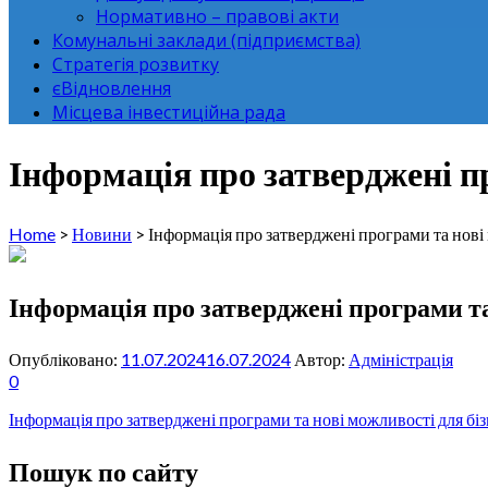
Нормативно – правові акти
Комунальні заклади (підприємства)
Стратегія розвитку
єВідновлення
Місцева інвестиційна рада
Інформація про затверджені пр
Home
>
Новини
>
Інформація про затверджені програми та нові
Інформація про затверджені програми та
Опубліковано:
11.07.2024
16.07.2024
Автор:
Адміністрація
0
Інформація про затверджені програми та нові можливості для біз
Пошук по сайту