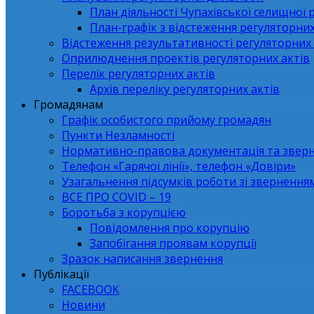
План діяльності Чупахівської селищної 
План-графік з відстеження регуляторних
Відстеження результативності регуляторних 
Оприлюднення проектів регуляторних актів
Перелік регуляторних актів
Архів переліку регуляторних актів
Громадянам
Графік особистого прийому громадян
Пункти Незламності
Нормативно-правова документація та звер
Телефон «Гарячої лінії», телефон «Довіри»
Узагальнення підсумків роботи зі зверненн
ВСЕ ПРО СОVID – 19
Боротьба з корупцією
Повідомлення про корупцію
Запобігання проявам корупції
Зразок написання звернення
Публікації
FACEBOOK
Новини