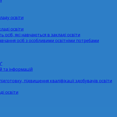
и
ладу освіти
ладі освіти
ь осіб, які навчаються в закладі освіти
навчання осіб з особливими освітніми потребами
н”
й та інформацій
підготовку, підвищення кваліфікації здобувачів освіти
ді освіти