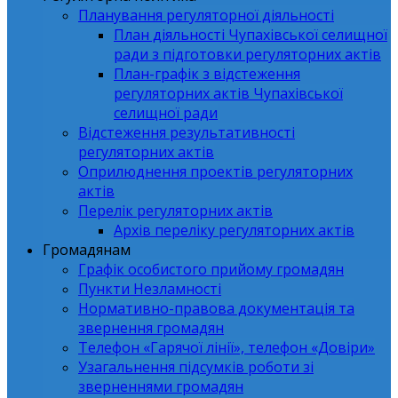
Планування регуляторної діяльності
План діяльності Чупахівської селищної
ради з підготовки регуляторних актів
План-графік з відстеження
регуляторних актів Чупахівської
селищної ради
Відстеження результативності
регуляторних актів
Оприлюднення проектів регуляторних
актів
Перелік регуляторних актів
Архів переліку регуляторних актів
Громадянам
Графік особистого прийому громадян
Пункти Незламності
Нормативно-правова документація та
звернення громадян
Телефон «Гарячої лінії», телефон «Довіри»
Узагальнення підсумків роботи зі
зверненнями громадян