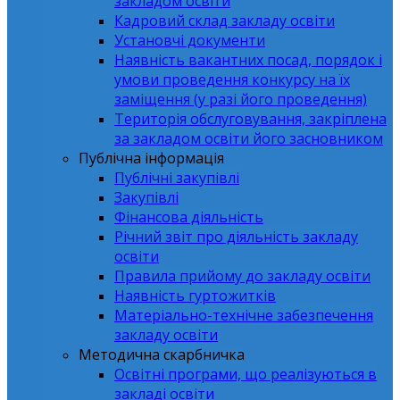
закладом освіти
Кадровий склад закладу освіти
Установчі документи
Наявність вакантних посад, порядок і
умови проведення конкурсу на їх
заміщення (у разі його проведення)
Територія обслуговування, закріплена
за закладом освіти його засновником
Публічна інформація
Публічні закупівлі
Закупівлі
Фінансова діяльність
Річний звіт про діяльність закладу
освіти
Правила прийому до закладу освіти
Наявність гуртожитків
Матеріально-технічне забезпечення
закладу освіти
Методична скарбничка
Освітні програми, що реалізуються в
закладі освіти