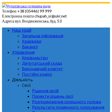
Skip
to
Телефон
+38 (05446) 99 999
content
Електронна пошта
chupah_sr@ukr.net
Адреса
вул. Воздвиженська, буд. 53
Наш край
Загальна інформація
Краєвиди
Вакансії
Управління
Керівництво
Депутатський склад
Виконавчий комітет
Постійні комісії
Діяльність
Сесії
Рішення сесій
Проекти рішень сесії
Розпорядження селищного голови
Результати поіменного голосування