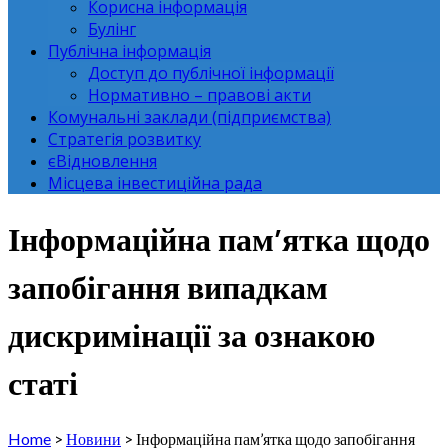
Корисна інформація
Булінг
Публічна інформація
Доступ до публічної інформації
Нормативно – правові акти
Комунальні заклади (підприємства)
Стратегія розвитку
єВідновлення
Місцева інвестиційна рада
Інформаційна пам’ятка щодо
запобігання випадкам
дискримінації за ознакою
статі
Home
>
Новини
>
Інформаційна пам’ятка щодо запобігання