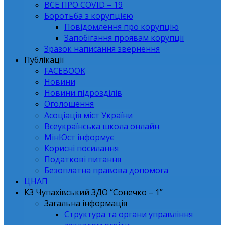
ВСЕ ПРО СОVID – 19
Боротьба з корупцією
Повідомлення про корупцію
Запобігання проявам корупції
Зразок написання звернення
Публікації
FACEBOOK
Новини
Новини підрозділів
Оголошення
Асоціація міст України
Всеукраїнська школа онлайн
МінЮст інформує
Корисні посилання
Податкові питання
Безоплатна правова допомога
ЦНАП
КЗ Чупахівський ЗДО “Сонечко – 1”
Загальна інформація
Структура та органи управління