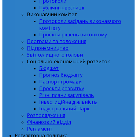
Протоколи
Публічні інвестиції
Виконавчий комітет
Протоколи засідань виконавчого
комітету
Проекти рішень виконкому
Програми та положення
Підприємництво
Звіт селищного голови
Соціально-економічний розвиток
Бюджет
Прогноз бюджету
Паспорт громади
Проекти розвитку
Річні плани закупівель
Інвестиційна діяльність
Індустріальний Парк
Розпорядження
Фінансовий відділ
Регламент
Регуляторна політика