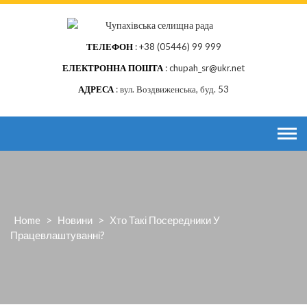
Skip
to
content
ТЕЛЕФОН
+38 (05446) 99 999
ЕЛЕКТРОННА ПОШТА
chupah_sr@ukr.net
АДРЕСА
вул. Воздвиженська, буд. 53
Home
>
Новини
>
Хто Такі Посередники У
Працевлаштуванні?