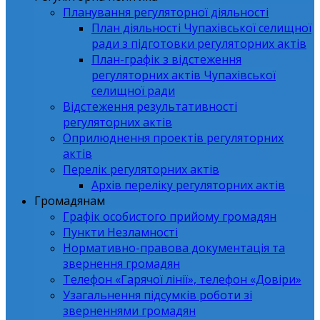
Планування регуляторної діяльності
План діяльності Чупахівської селищної
ради з підготовки регуляторних актів
План-графік з відстеження
регуляторних актів Чупахівської
селищної ради
Відстеження результативності
регуляторних актів
Оприлюднення проектів регуляторних
актів
Перелік регуляторних актів
Архів переліку регуляторних актів
Громадянам
Графік особистого прийому громадян
Пункти Незламності
Нормативно-правова документація та
звернення громадян
Телефон «Гарячої лінії», телефон «Довіри»
Узагальнення підсумків роботи зі
зверненнями громадян