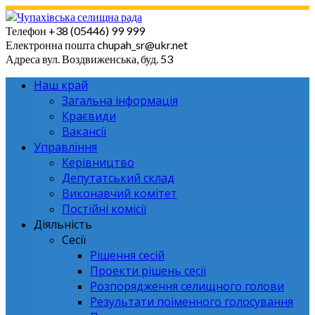
Skip
to
Телефон
+38 (05446) 99 999
content
Електронна пошта
chupah_sr@ukr.net
Адреса
вул. Воздвиженська, буд. 53
Наш край
Загальна інформація
Краєвиди
Вакансії
Управління
Керівництво
Депутатський склад
Виконавчий комітет
Постійні комісії
Діяльність
Сесії
Рішення сесій
Проекти рішень сесії
Розпорядження селищного голови
Результати поіменного голосування