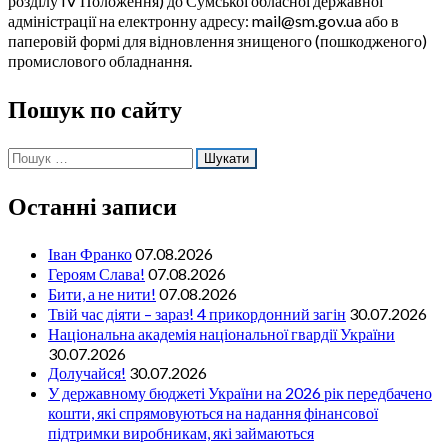
розділу IV Положення) до Сумської обласної державної
адміністрації на електронну адресу: mail@sm.gov.ua або в
паперовій формі для відновлення знищеного (пошкодженого)
промислового обладнання.
Пошук по сайту
Пошук:
Останні записи
Іван Франко
07.08.2026
Героям Слава!
07.08.2026
Бити, а не нити!
07.08.2026
Твій час діяти – зараз! 4 прикордонний загін
30.07.2026
Національна академія національної гвардії України
30.07.2026
Долучайся!
30.07.2026
У державному бюджеті України на 2026 рік передбачено
кошти, які спрямовуються на надання фінансової
підтримки виробникам, які займаються