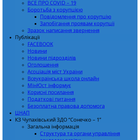
ВСЕ ПРО СОVID – 19
Боротьба з корупцією
Повідомлення про корупцію
Запобігання проявам корупції
Зразок написання звернення
Публікації
FACEBOOK
Новини
Новини підрозділів
Оголошення
Асоціація міст України
Всеукраїнська школа онлайн
МінЮст інформує
Корисні посилання
Податкові питання
Безоплатна правова допомога
ЦНАП
КЗ Чупахівський ЗДО “Сонечко – 1”
Загальна інформація
Структура та органи управління