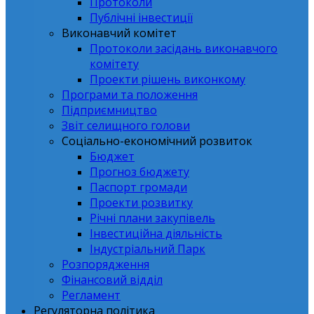
Протоколи
Публічні інвестиції
Виконавчий комітет
Протоколи засідань виконавчого
комітету
Проекти рішень виконкому
Програми та положення
Підприємництво
Звіт селищного голови
Соціально-економічний розвиток
Бюджет
Прогноз бюджету
Паспорт громади
Проекти розвитку
Річні плани закупівель
Інвестиційна діяльність
Індустріальний Парк
Розпорядження
Фінансовий відділ
Регламент
Регуляторна політика