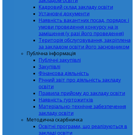
закладом освіти
Кадровий склад закладу освіти
Установчі документи
Наявність вакантних посад, порядок і
умови проведення конкурсу на їх
заміщення (у разі його проведення)
Територія обслуговування, закріплена
за закладом освіти його засновником
Публічна інформація
Публічні закупівлі
Закупівлі
Фінансова діяльність
Річний звіт про діяльність закладу
освіти
Правила прийому до закладу освіти
Наявність гуртожитків
Матеріально-технічне забезпечення
закладу освіти
Методична скарбничка
Освітні програми, що реалізуються в
закладі освіти