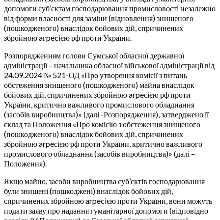
допомоги суб’єктам господарювання промисловості незалежно
від форми власності для заміни (відновлення) знищеного
(пошкодженого) внаслідок бойових дій, спричинених
збройною aгpeciєю рф проти України.
Розпорядженням голови Сумської обласної державної
адміністрації – начальника обласної військової адміністрації від
24.09.2024 № 521-ОД «Про утворення комісії з питань
обстеження знищеного (пошкодженого) майна внаслідок
бойових дій, спричинених збройною arpeсією рф проти
України, критично важливого промислового обладнання
(засобів виробництва)» (далі -Розпорядження), затверджено її
склад та Положення «Про комісію з обстеження знищеного
(пошкодженого) внаслідок бойових дій, спричинених
збройною arpeсією рф проти України, критично важливого
промислового обладнання (засобів виробництва)» (далі –
Положення).
Якщо майно, засоби виробництва суб’єктів господарювання
були знищені (пошкоджені) внаслідок бойових дій,
спричинених збройною arpeciєю проти України, вони можуть
подати заяву про надання гуманітарної допомоги (відповідно