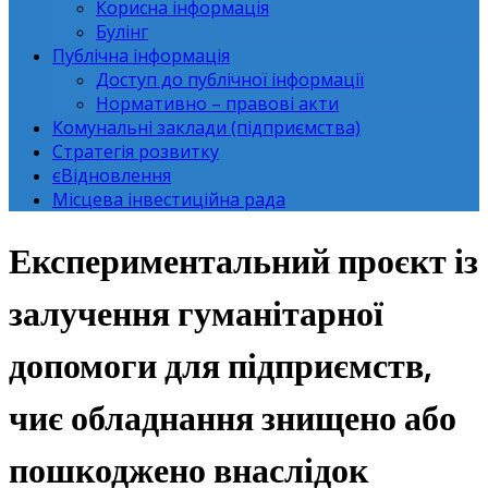
Корисна інформація
Булінг
Публічна інформація
Доступ до публічної інформації
Нормативно – правові акти
Комунальні заклади (підприємства)
Стратегія розвитку
єВідновлення
Місцева інвестиційна рада
Експериментальний проєкт із
залучення гуманітарної
допомоги для підприємств,
чиє обладнання знищено або
пошкоджено внаслідок