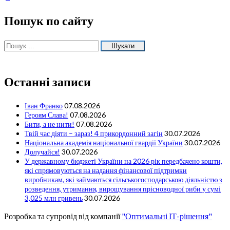
Пошук по сайту
Пошук:
Останні записи
Іван Франко
07.08.2026
Героям Слава!
07.08.2026
Бити, а не нити!
07.08.2026
Твій час діяти – зараз! 4 прикордонний загін
30.07.2026
Національна академія національної гвардії України
30.07.2026
Долучайся!
30.07.2026
У державному бюджеті України на 2026 рік передбачено кошти,
які спрямовуються на надання фінансової підтримки
виробникам, які займаються сільськогосподарською діяльністю з
розведення, утримання, вирощування прісноводної риби у сумі
3,025 млн гривень
30.07.2026
Розробка та супровід від компанії
"Оптимальні ІТ-рішення"