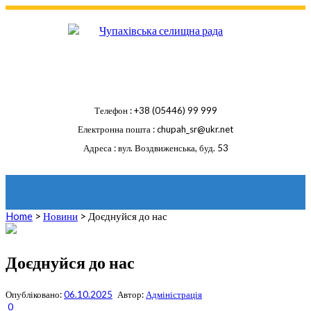
Skip
to
content
Телефон
+38 (05446) 99 999
Електронна пошта
chupah_sr@ukr.net
Адреса
вул. Воздвиженська, буд. 53
Home
>
Новини
>
Доєднуйся до нас
Доєднуйся до нас
Опубліковано:
06.10.2025
Автор:
Адміністрація
0