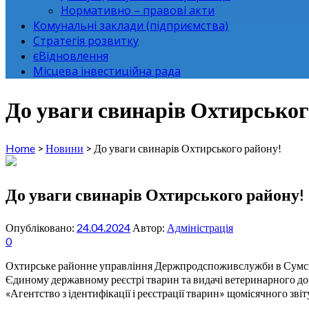
Нормативно – правові акти
Комунальні заклади (підприємства)
Стратегія розвитку
єВідновлення
Місцева інвестиційна рада
До уваги свинарів Охтирськог
Home
>
Новини
>
До уваги свинарів Охтирського району!
До уваги свинарів Охтирського району!
Опубліковано:
24.04.2024
Автор:
Адміністрація
0
Охтирське районне управління Держпродспоживслужби в Сумські
Єдиному державному реєстрі тварин та видачі ветеринарного до
«Агентство з ідентифікації і реєстрації тварин» щомісячного звіт