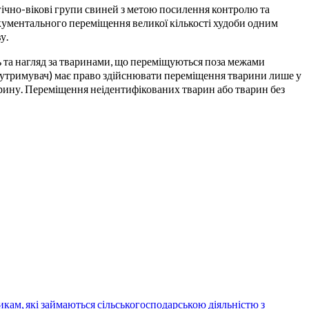
огічно-вікові групи свиней з метою посилення контролю та
окументального переміщення великої кількості худоби одним
у.
 та нагляд за тваринами, що переміщуються поза межами
(утримувач) має право здійснювати переміщення тварини лише у
варину. Переміщення неідентифікованих тварин або тварин без
кам, які займаються сільськогосподарською діяльністю з