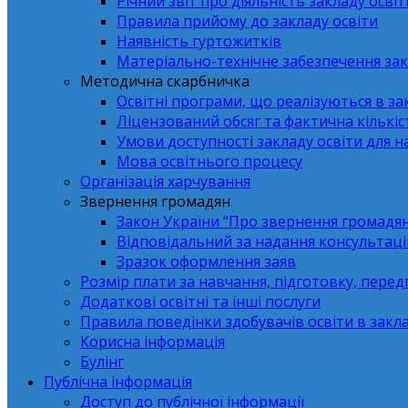
Річний звіт про діяльність закладу освіт
Правила прийому до закладу освіти
Наявність гуртожитків
Матеріально-технічне забезпечення зак
Методична скарбничка
Освітні програми, що реалізуються в зак
Ліцензований обсяг та фактична кількіст
Умови доступності закладу освіти для 
Мова освітнього процесу
Організація харчування
Звернення громадян
Закон України “Про звернення громадя
Відповідальний за надання консультаці
Зразок оформлення заяв
Розмір плати за навчання, підготовку, перед
Додаткові освітні та інші послуги
Правила поведінки здобувачів освіти в закла
Корисна інформація
Булінг
Публічна інформація
Доступ до публічної інформації