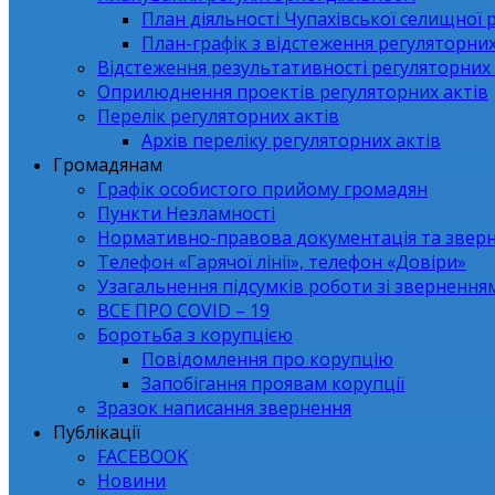
План діяльності Чупахівської селищної 
План-графік з відстеження регуляторних
Відстеження результативності регуляторних 
Оприлюднення проектів регуляторних актів
Перелік регуляторних актів
Архів переліку регуляторних актів
Громадянам
Графік особистого прийому громадян
Пункти Незламності
Нормативно-правова документація та звер
Телефон «Гарячої лінії», телефон «Довіри»
Узагальнення підсумків роботи зі зверненн
ВСЕ ПРО СОVID – 19
Боротьба з корупцією
Повідомлення про корупцію
Запобігання проявам корупції
Зразок написання звернення
Публікації
FACEBOOK
Новини