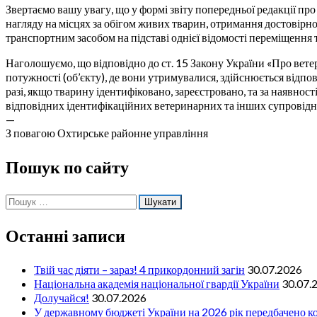
Звертаємо вашу увагу, що у формі звіту попередньої редакції пр
нагляду на місцях за обігом живих тварин, отримання достовірн
транспортним засобом на підставі однієї відомості переміщення
Наголошуємо, що відповідно до ст. 15 Закону України «Про ве
потужності (об’єкту), де вони утримувалися, здійснюється від
разі, якщо тварину ідентифіковано, зареєстровано, та за наявно
відповідних ідентифікаційних ветеринарних та інших супровідн
—
З повагою Охтирське районне управління
Пошук по сайту
Пошук:
Останні записи
Твій час діяти – зараз! 4 прикордонний загін
30.07.2026
Національна академія національної гвардії України
30.07.
Долучайся!
30.07.2026
У державному бюджеті України на 2026 рік передбачено ко