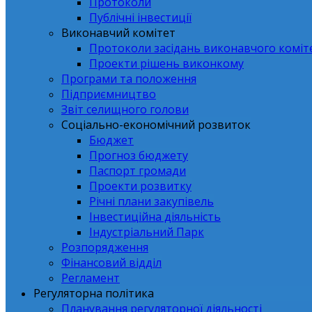
Протоколи
Публічні інвестиції
Виконавчий комітет
Протоколи засідань виконавчого коміт
Проекти рішень виконкому
Програми та положення
Підприємництво
Звіт селищного голови
Соціально-економічний розвиток
Бюджет
Прогноз бюджету
Паспорт громади
Проекти розвитку
Річні плани закупівель
Інвестиційна діяльність
Індустріальний Парк
Розпорядження
Фінансовий відділ
Регламент
Регуляторна політика
Планування регуляторної діяльності