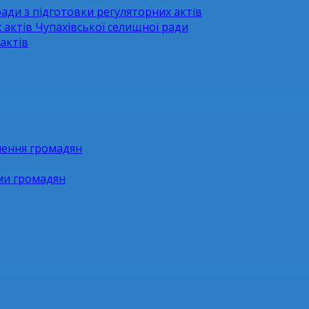
ради з підготовки регуляторних актів
 актів Чупахівської селищної ради
актів
нення громадян
ями громадян