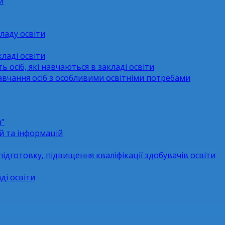
и
ладу освіти
ладі освіти
ь осіб, які навчаються в закладі освіти
навчання осіб з особливими освітніми потребами
н”
й та інформацій
підготовку, підвищення кваліфікації здобувачів освіти
ді освіти