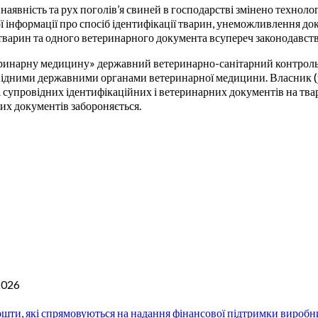
о наявність та рух поголів’я свиней в господарстві змінено технол
ої інформації про спосіб ідентифікації тварин, унеможливлення д
 тварин та одного ветеринарного документа всупереч законодавств
теринарну медицину» державний ветеринарно-санітарний контроль
повідними державними органами ветеринарної медицини. Власник 
сті супровідних ідентифікаційних і ветеринарних документів на т
их документів забороняється.
2026
шти, які спрямовуються на надання фінансової підтримки виробни