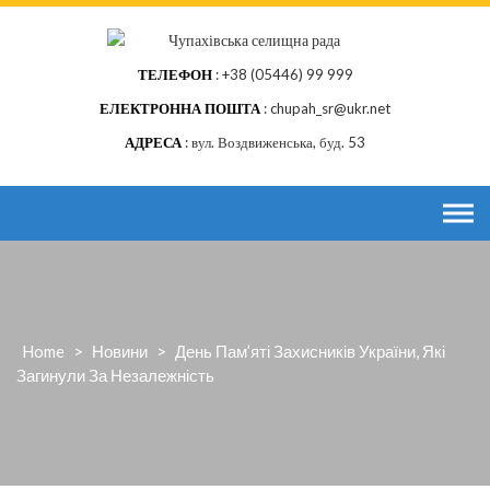
Skip
to
content
ТЕЛЕФОН
+38 (05446) 99 999
ЕЛЕКТРОННА ПОШТА
chupah_sr@ukr.net
АДРЕСА
вул. Воздвиженська, буд. 53
Home
>
Новини
>
День Пам’яті Захисників України, Які
Загинули За Незалежність