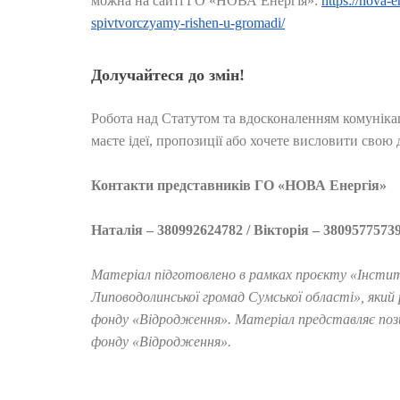
можна на сайті ГО «НОВА Енергія»:
https://nova-
spivtvorczyamy-rishen-u-gromadi/
Долучайтеся до змін!
Робота над Статутом та вдосконаленням комунікаці
маєте ідеї, пропозиції або хочете висловити свою 
Контакти представників ГО «НОВА Енергія»
Наталія – 380992624782
/
Вікторія – 3809577573
Матеріал підготовлено в рамках проєкту «Інститу
Липоводолинської громад Сумської області», яки
фонду «Відродження». Матеріал представляє пози
фонду «Відродження».