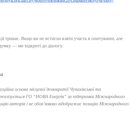
energiya.org.ua/chy-gotovi-meshkanczi-chupahivskoyi-tg-buty-
ї триває. Якщо ви не встигли взяти участь в опитуванні, але
думку — ми відкриті до діалогу.
94
ційна основа місцевої демократії Чупахівської та
й реалізується ГО “НОВА Енергія” за підтримки Міжнародного
цію авторів і не обов’язково відображає позицію Міжнародного