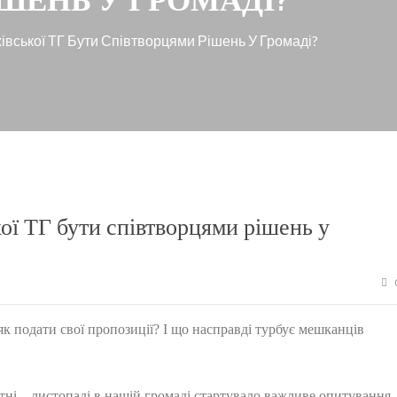
івської ТГ Бути Співтворцями Рішень У Громаді?
ої ТГ бути співтворцями рішень у
як подати свої пропозиції? І що насправді турбує мешканців
втні – листопаді в нашій громаді стартувало важливе опитування.