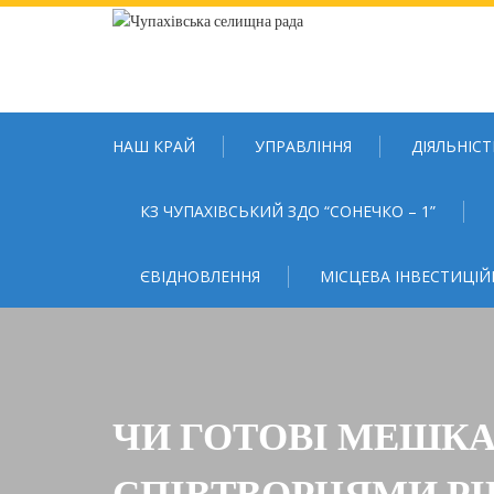
Skip
to
content
НАШ КРАЙ
УПРАВЛІННЯ
ДІЯЛЬНІСТ
КЗ ЧУПАХІВСЬКИЙ ЗДО “СОНЕЧКО – 1”
ЄВІДНОВЛЕННЯ
МІСЦЕВА ІНВЕСТИЦІЙ
ЧИ ГОТОВІ МЕШКА
СПІВТВОРЦЯМИ РІ