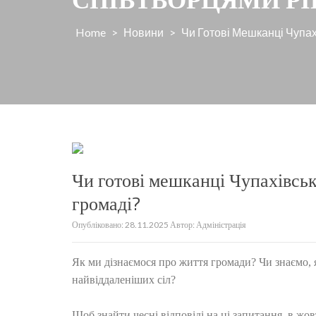
Home
>
Новини
>
Чи Готові Мешканці Чупах
Чи готові мешканці Чупахівськ
громаді?
Опубліковано:
28.11.2025
Автор:
Адміністрація
Як ми дізнаємося про життя громади? Чи знаємо, 
найвіддаленіших сіл?
Щоб знайти чесні відповіді на ці запитання, в жо