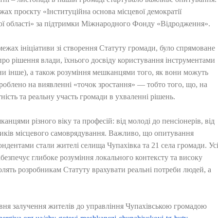
х проєкту «Інституційна основа місцевої демократії
ої області» за підтримки Міжнародного Фонду «Відродження».
межах ініціативи зі створення Статуту громади, було спрямоване
про рішення влади, їхнього досвіду користування інструментами
гани інше), а також розуміння мешканцями того, як вони можуть
облено на виявленні «точок зростання» — тобто того, що, на
ність та реальну участь громади в ухваленні рішень.
анцями різного віку та професій: від молоді до пенсіонерів, від
вників місцевого самоврядування. Важливо, що опитування
дентами стали жителі селища Чупахівка та 21 села громади. Ус
безпечує глибоке розуміння локального контексту та високу
волять розробникам Статуту врахувати реальні потреби людей, а
вня залучення жителів до управління Чупахівською громадою