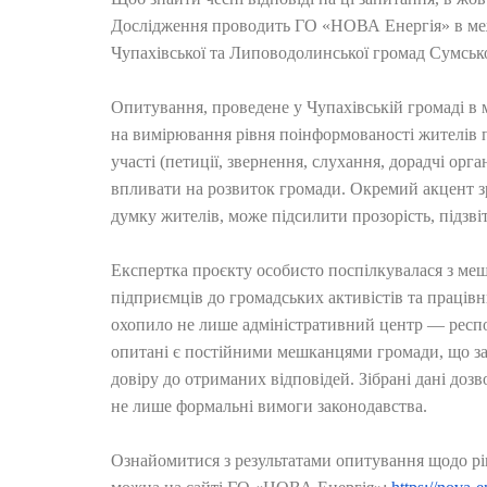
Дослідження проводить ГО «НОВА Енергія» в межа
Чупахівської та Липоводолинської громад Сумськ
Опитування, проведене у Чупахівській громаді в 
на вимірювання рівня поінформованості жителів 
участі (петиції, звернення, слухання, дорадчі ор
впливати на розвиток громади. Окремий акцент зр
думку жителів, може підсилити прозорість, підзвіт
Експертка проєкту особисто поспілкувалася з мешк
підприємців до громадських активістів та праці
охопило не лише адміністративний центр — респон
опитані є постійними мешканцями громади, що за
довіру до отриманих відповідей. Зібрані дані доз
не лише формальні вимоги законодавства.
Ознайомитися з результатами опитування щодо рі