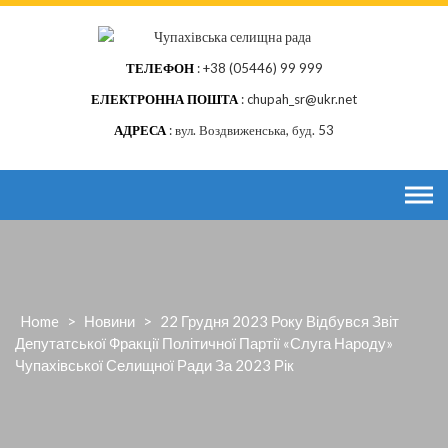
Skip
to
content
ТЕЛЕФОН
+38 (05446) 99 999
ЕЛЕКТРОННА ПОШТА
chupah_sr@ukr.net
АДРЕСА
вул. Воздвиженська, буд. 53
Home
>
Новини
>
22 Грудня 2023 Року Відбувся Звіт
Депутатської Фракції Політичної Партії «Слуга Народу»
Чупахівської Селищної Ради За 2023 Рік