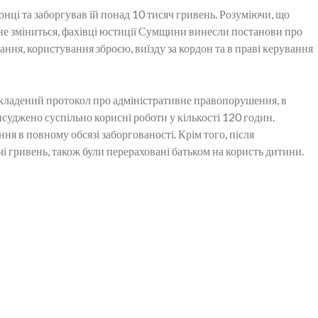
нці та заборгував їй понад 10 тисяч гривень. Розуміючи, що
 не зміниться, фахівці юстиції Сумщини винесли постанови про
ня, користування зброєю, виїзду за кордон та в праві керування
кладений протокол про адміністративне правопорушення, в
исуджено суспільно корисні роботи у кількості 120 годин.
ня в повному обсязі заборгованості. Крім того, після
і гривень, також були перераховані батьком на користь дитини.