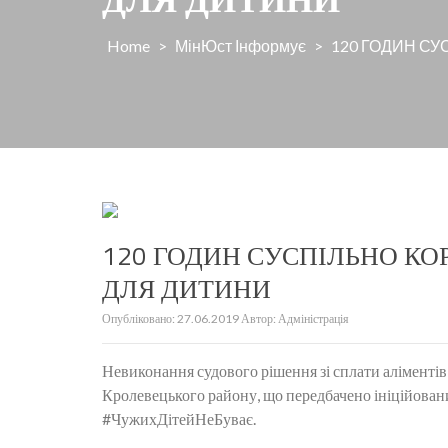
Home
>
МінЮст Інформує
>
120 ГОДИН С
120 ГОДИН СУСПІЛЬНО К
ДЛЯ ДИТИНИ
Опубліковано:
27.06.2019
Автор:
Адміністрація
Невиконання судового рішення зі сплати аліменті
Кролевецького району, що передбачено ініційован
#ЧужихДітейНеБуває.