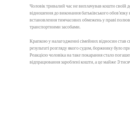
Чоловік тривалий час не виплачував кошти своїй до
відношення до виконання батьківського обов’язку
встановлення тимчасових обмежень у праві полюван
транспортними засобами.
Крапкою у налагодженні сімейних відносин став с
результаті розгляду якого судом, боржнику було пр
Реакцією чоловіка на таке покарання стало погашен
відпрацювання зароблені кошти, а це майже 3 тисяч