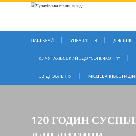
Skip
to
content
НАШ КРАЙ
УПРАВЛІННЯ
ДІЯЛЬНІСТ
КЗ ЧУПАХІВСЬКИЙ ЗДО “СОНЕЧКО – 1”
ЄВІДНОВЛЕННЯ
МІСЦЕВА ІНВЕСТИЦІЙ
120 ГОДИН СУСПІ
ДЛЯ ДИТИНИ