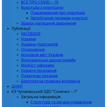
ВСЕ ПРО СОVID – 19
Боротьба з корупцією
Повідомлення про корупцію
Запобігання проявам корупції
Зразок написання звернення
Публікації
FACEBOOK
Новини
Новини підрозділів
Оголошення
Асоціація міст України
Всеукраїнська школа онлайн
МінЮст інформує
Корисні посилання
Податкові питання
Безоплатна правова допомога
ЦНАП
КЗ Чупахівський ЗДО “Сонечко – 1”
Загальна інформація
Структура та органи управління