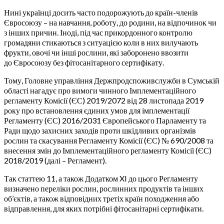
Нині українці досить часто подорожують до країн-членів
Євросоюзу – на навчання, роботу, до родини, на відпочинок чи
з інших причин. Іноді, під час прикордонного контролю
громадяни стикаються з ситуацією коли в них вилучають
фрукти, овочі чи інші рослини, які заборонено ввозити
до Євросоюзу без фітосанітарного сертифікату.
Тому, Головне управління Держпродспоживслужби в Сумській
області нагадує про вимоги чинного Імплементаційного
регламенту Комісії (ЄС) 2019/2072 від 28 листопада 2019
року про встановлення єдиних умов для імплементації
Регламенту (ЄС) 2016/2031 Європейського Парламенту та
Ради щодо захисних заходів проти шкідливих організмів
рослин та скасування Регламенту Комісії (ЄС) № 690/2008 та
внесення змін до Імплементаційного регламенту Комісії (ЄС)
2018/2019 (далі – Регламент).
Так статтею 11, а також Додатком XI до цього Регламенту
визначено переліки рослин, рослинних продуктів та інших
об’єктів, а також відповідних третіх країн походження або
відправлення, для яких потрібні фітосанітарні сертифікати.