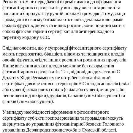
Регламентом не передбачені окремі вимоги до оформлення
фітосанітарних сертифікатів у випадку ввезення рослин та
рослинних продуктів у ручній поклажі громадян. Тому, якщо
громадяни в своєму багажі мають навіть декілька кілограмів
свіжих фруктів, овочів та інших рослин, вони повинні мати з
собою фітосанітарний сертифікат для безперешкодного
перетину кордону з ЄС.
Слід наголосити, що у супроводі фітосанітарного сертифікату
мають перевозитись більшість відомих та поширених плодів
овочів, фруктів, ягід та інших рослин чи рослинних продуктів.
Лише ввезення деяких плодів можливе без оформлення
фітосанітарних сертифікатів. Так, відповідно до частини С
Додатку XI до Регламенту не потрібен фітосанітарний
сертифікат для ввезення на територію ЄС плодів ананасів (свіжі
або сушені), кокосових горіхів (свіжі або сушені, очищені або
неочищені від шкірки), дуріанів, бананів (свіжі або сушені) та
фініків (свіжі або сушені).
У випадку необхідності оформлення фітосанітарного
сертифікату суб’єкти господарювання та громадяни можуть
звернутись до управління фітосанітарної безпеки Головного
управління Держпродспоживслужби в Сумській області.