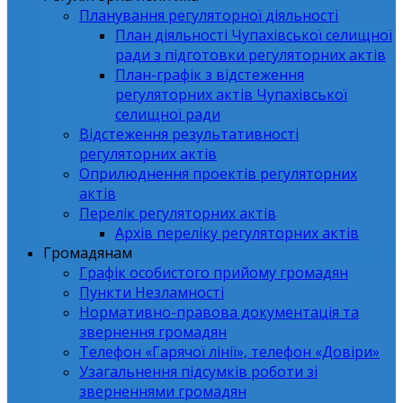
Планування регуляторної діяльності
План діяльності Чупахівської селищної
ради з підготовки регуляторних актів
План-графік з відстеження
регуляторних актів Чупахівської
селищної ради
Відстеження результативності
регуляторних актів
Оприлюднення проектів регуляторних
актів
Перелік регуляторних актів
Архів переліку регуляторних актів
Громадянам
Графік особистого прийому громадян
Пункти Незламності
Нормативно-правова документація та
звернення громадян
Телефон «Гарячої лінії», телефон «Довіри»
Узагальнення підсумків роботи зі
зверненнями громадян