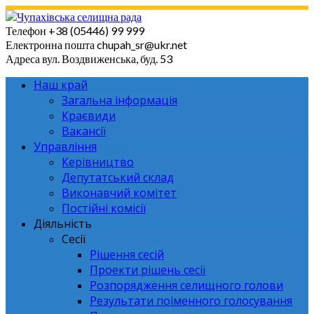
Skip
to
Телефон
+38 (05446) 99 999
content
Електронна пошта
chupah_sr@ukr.net
Адреса
вул. Воздвиженська, буд. 53
Наш край
Загальна інформація
Краєвиди
Вакансії
Управління
Керівництво
Депутатський склад
Виконавчий комітет
Постійні комісії
Діяльність
Сесії
Рішення сесій
Проекти рішень сесії
Розпорядження селищного голови
Результати поіменного голосування