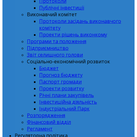
Протоколи
Публічні інвестиції
Виконавчий комітет
Протоколи засідань виконавчого
комітету
Проекти рішень виконкому
Програми та положення
Підприємництво
Звіт селищного голови
Соціально-економічний розвиток
Бюджет
Прогноз бюджету
Паспорт громади
Проекти розвитку
Річні плани закупівель
Інвестиційна діяльність
Індустріальний Парк
Розпорядження
Фінансовий відділ
Регламент
Регуляторна політика