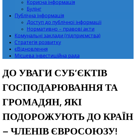
Корисна інформація
Булінг
Публічна інформація
Доступ до публічної інформації
Нормативно – правові акти
Комунальні заклади (підприємства)
Стратегія розвитку
єВідновлення
Місцева інвестиційна рада
ДО УВАГИ СУБ’ЄКТІВ
ГОСПОДАРЮВАННЯ ТА
ГРОМАДЯН, ЯКІ
ПОДОРОЖУЮТЬ ДО КРАЇН
– ЧЛЕНІВ ЄВРОСОЮЗУ!