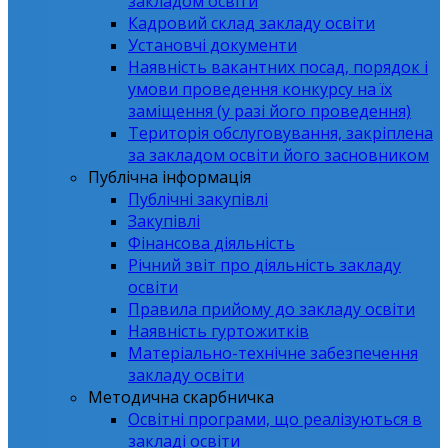
закладом освіти
Кадровий склад закладу освіти
Установчі документи
Наявність вакантних посад, порядок і
умови проведення конкурсу на їх
заміщення (у разі його проведення)
Територія обслуговування, закріплена
за закладом освіти його засновником
Публічна інформація
Публічні закупівлі
Закупівлі
Фінансова діяльність
Річний звіт про діяльність закладу
освіти
Правила прийому до закладу освіти
Наявність гуртожитків
Матеріально-технічне забезпечення
закладу освіти
Методична скарбничка
Освітні програми, що реалізуються в
закладі освіти