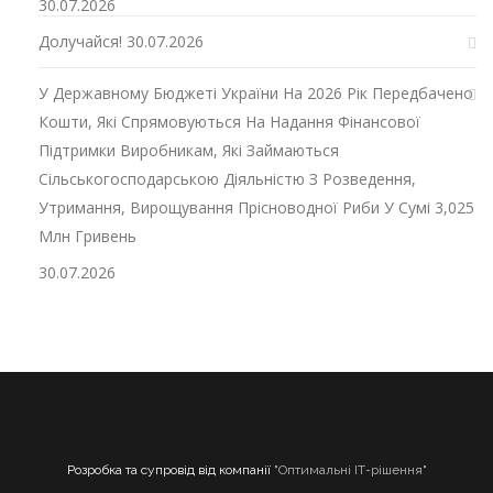
30.07.2026
Долучайся!
30.07.2026
У Державному Бюджеті України На 2026 Рік Передбачено
Кошти, Які Спрямовуються На Надання Фінансової
Підтримки Виробникам, Які Займаються
Сільськогосподарською Діяльністю З Розведення,
Утримання, Вирощування Прісноводної Риби У Сумі 3,025
Млн Гривень
30.07.2026
Розробка та супровід від компанії
"Оптимальні ІТ-рішення"