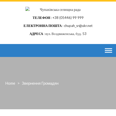
Skip
to
content
ТЕЛЕФОН
+38 (05446) 99 999
ЕЛЕКТРОННА ПОШТА
chupah_sr@ukr.net
АДРЕСА
вул. Воздвиженська, буд. 53
Home
>
Звернення Громадян