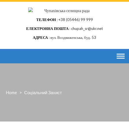
Skip
to
content
ТЕЛЕФОН
+38 (05446) 99 999
ЕЛЕКТРОННА ПОШТА
chupah_sr@ukr.net
АДРЕСА
вул. Воздвиженська, буд. 53
Home
>
Соціальний Захист