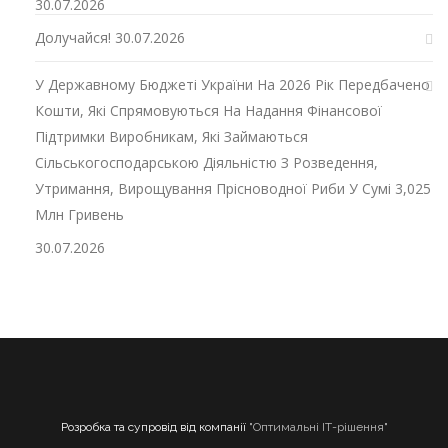
30.07.2026
Долучайся!
30.07.2026
У Державному Бюджеті України На 2026 Рік Передбачено
Кошти, Які Спрямовуються На Надання Фінансової
Підтримки Виробникам, Які Займаються
Сільськогосподарською Діяльністю З Розведення,
Утримання, Вирощування Прісноводної Риби У Сумі 3,025
Млн Гривень
30.07.2026
Розробка та супровід від компанії
"Оптимальні ІТ-рішення"