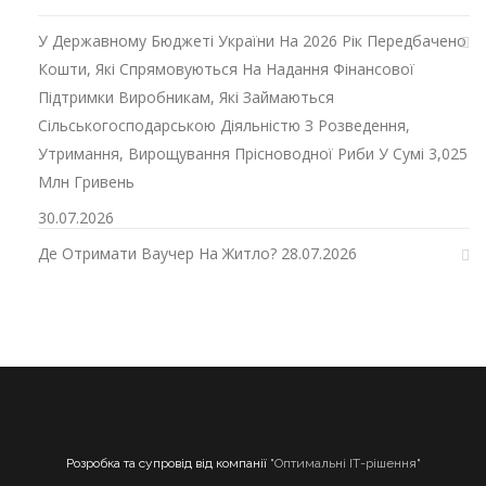
У Державному Бюджеті України На 2026 Рік Передбачено
Кошти, Які Спрямовуються На Надання Фінансової
Підтримки Виробникам, Які Займаються
Сільськогосподарською Діяльністю З Розведення,
Утримання, Вирощування Прісноводної Риби У Сумі 3,025
Млн Гривень
30.07.2026
Де Отримати Ваучер На Житло?
28.07.2026
Розробка та супровід від компанії
"Оптимальні ІТ-рішення"