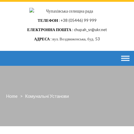
Skip
to
content
ТЕЛЕФОН
+38 (05446) 99 999
ЕЛЕКТРОННА ПОШТА
chupah_sr@ukr.net
АДРЕСА
вул. Воздвиженська, буд. 53
Home
>
Комунальні Установи