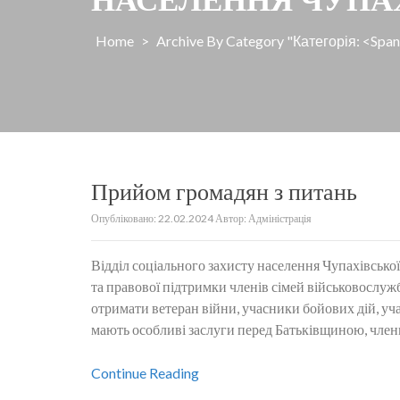
Home
>
Archive By Category "Категорія: <sp
Прийом громадян з питань
Опубліковано:
22.02.2024
Автор:
Адміністрація
Відділ соціального захисту населення Чупахівсько
та правової підтримки членів сімей військовослужб
отримати ветеран війни, учасники бойових дій, учас
мають особливі заслуги перед Батьківщиною, члени
Continue Reading