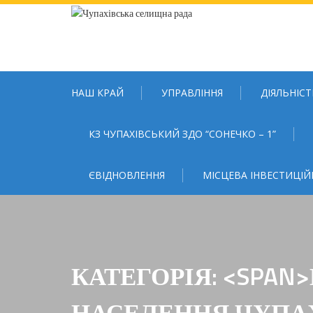
Skip
to
content
НАШ КРАЙ
УПРАВЛІННЯ
ДІЯЛЬНІСТ
КЗ ЧУПАХІВСЬКИЙ ЗДО “СОНЕЧКО – 1”
ЄВІДНОВЛЕННЯ
МІСЦЕВА ІНВЕСТИЦІЙ
КАТЕГОРІЯ: <SPAN
НАСЕЛЕННЯ ЧУПАХ