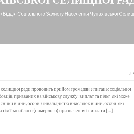
an>Відділ Соціального Захисту Населення Чупахівської Сели
ї селищної ради проводить прийом громадян з питань: соціальної
овців, призваних на військову службу; виплат та пільг, які може
ники війни, особи з інвалідністю внаслідок війни, особи, які
 сім’ї загиблого (померлого) призначення і виплати […]