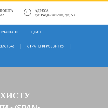
 ПОШТА
АДРЕСА
net
вул. Воздвиженська, буд. 53
ПУБЛІКАЦІЇ
ЦНАП
ЄМСТВА)
СТРАТЕГІЯ РОЗВИТКУ
АХИСТУ
И</SPAN>